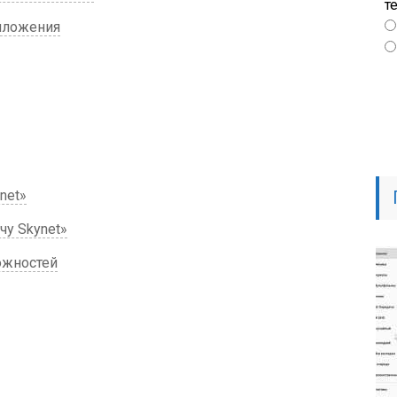
т
иложения
net»
чу Skynet»
ожностей