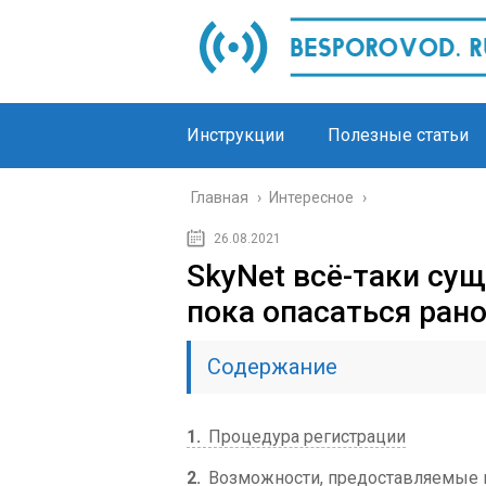
Инструкции
Полезные статьи
Главная
›
Интересное
›
26.08.2021
SkyNet всё-таки су
пока опасаться ран
Содержание
1
Процедура регистрации
2
Возможности, предоставляемые 