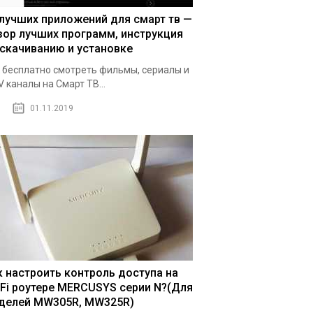
 лучших приложений для смарт тв —
зор лучших программ, инструкция
 скачиванию и установке
 бесплатно смотреть фильмы, сериалы и
V каналы на Смарт ТВ...
01.11.2019
к настроить контроль доступа на
-Fi роутере MERCUSYS серии N?(Для
делей MW305R, MW325R)