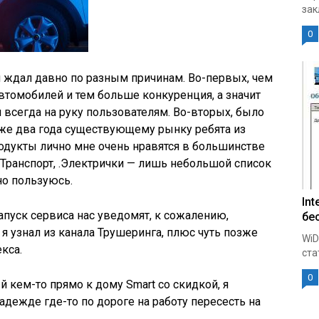
зак
0
 ждал давно по разным причинам. Во-первых, чем
томобилей и тем больше конкуренция, а значит
я всегда на руку пользователям. Во-вторых, было
уже два года существующему рынку ребята из
одукты лично мне очень нравятся в большинстве
, .Транспорт, .Электрички — лишь небольшой список
но пользуюсь.
Int
апуск сервиса нас уведомят, к сожалению,
бе
я узнал из канала Трушеринга, плюс чуть позже
WiD
кса.
ста
0
кем-то прямо к дому Smart со скидкой, я
надежде где-то по дороге на работу пересесть на