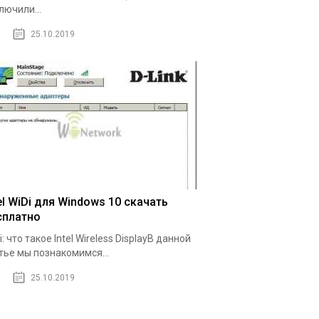
лючили...
25.10.2019
el WiDi для Windows 10 скачать
сплатно
i: что такое Intel Wireless DisplayВ данной
тье мы познакомимся...
25.10.2019