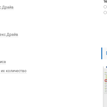
т
с.Драйв
екс.Драйв
иса
их количество