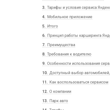
3
Тарифы и условия сервиса Яндек
4
Мобильное приложение
5
Итого
6
Принцип работы каршеринга Янд
7
Преимущества
8
Требования к водителю
9
Особенности использования серв
10
Доступный выбор автомобилей, 
11
Как воспользоваться сервисом
12
О компании
13
Парк авто