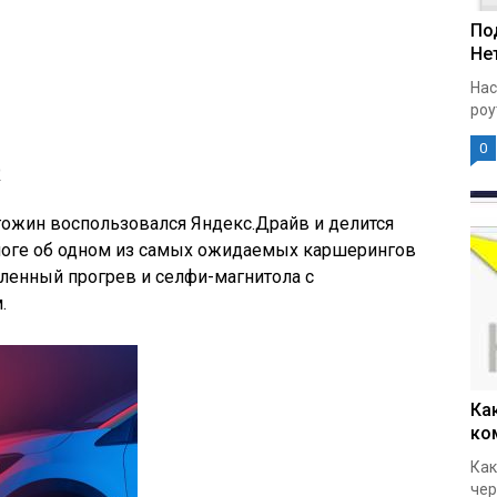
По
Нет
Нас
роу
0
о
ожин воспользовался Яндекс.Драйв и делится
логе об одном из самых ожидаемых каршерингов
енный прогрев и селфи-магнитола с
.
Ка
ко
Как
чер