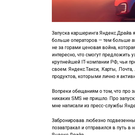
Запуска каршеринга Яндекс.Драйв я
больше операторов — тем больше ав
не за горами ценовая война, котора
интересно, что смогут предложить 
крупнейшей IT-компании РФ, чьи пр
своем. Яндекс.Такси, .Карты, .Почта
продуктов, которыми лично я актив
Вопреки обещаниям о том, что про з
никаких SMS не пришло. Про запуск 
мне написали из пресс-службы Янде
Забронировав любезно подвезенный 
позавтракал и отправился в путь в 
Яндекс.Драйв.