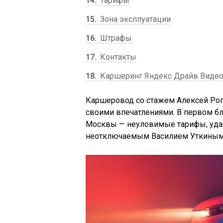
14
Тарифы
15
Зона эксплуатации
16
Штрафы
17
Контакты
18
Каршеринг Яндекс Драйв Виде
Каршеровод со стажем Алексей Рог
своими впечатлениями. В первом б
Москвы — неуловимые тарифы, удал
неотключаемым Василием Уткиным