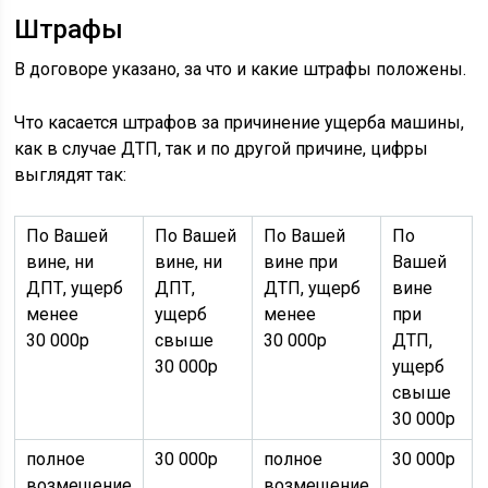
Штрафы
В договоре указано, за что и какие штрафы положены.
Что касается штрафов за причинение ущерба машины,
как в случае ДТП, так и по другой причине, цифры
выглядят так:
По Вашей
По Вашей
По Вашей
По
вине, ни
вине, ни
вине при
Вашей
ДПТ, ущерб
ДПТ,
ДТП, ущерб
вине
менее
ущерб
менее
при
30 000р
свыше
30 000р
ДТП,
30 000р
ущерб
свыше
30 000р
полное
30 000р
полное
30 000р
возмещение
возмещение