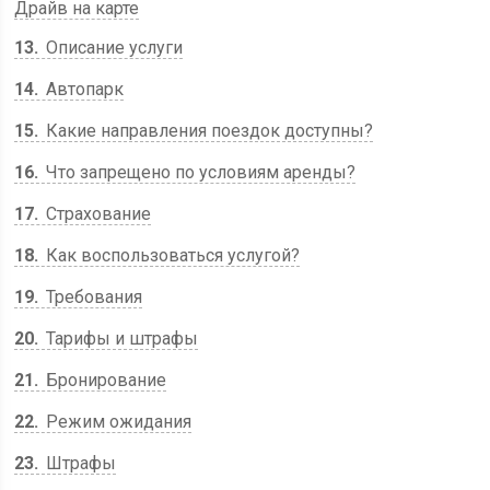
Драйв на карте
13
Описание услуги
14
Автопарк
15
Какие направления поездок доступны?
16
Что запрещено по условиям аренды?
17
Страхование
18
Как воспользоваться услугой?
19
Требования
20
Тарифы и штрафы
21
Бронирование
22
Режим ожидания
23
Штрафы