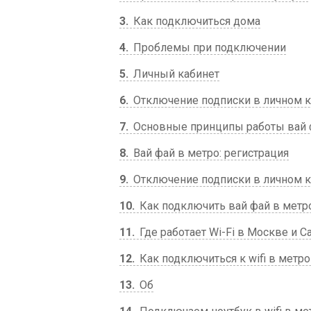
3
Как подключиться дома
4
Проблемы при подключении
5
Личный кабинет
6
Отключение подписки в личном к
7
Основные принципы работы вай 
8
Вай фай в метро: регистрация
9
Отключение подписки в личном к
10
Как подключить вай фай в метр
11
Где работает Wi-Fi в Москве и С
12
Как подключиться к wifi в метр
13
Об