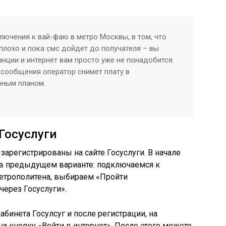
лючения к вай-фаю в метро Москвы, в том, что
плохо и пока смс дойдет до получателя – вы
анции и интернет вам просто уже не понадобится.
 сообщения оператор снимет плату в
фным планом.
Госуслуги
зарегистрированы на сайте Госуслуги. В начале
 в предыдущем варианте: подключаемся к
метрополитена, выбираем «Пройти
ерез Госуслуги».
абинета Госулсуг и после регистрации, на
а кнопку «Войти в интернет». После этого можете