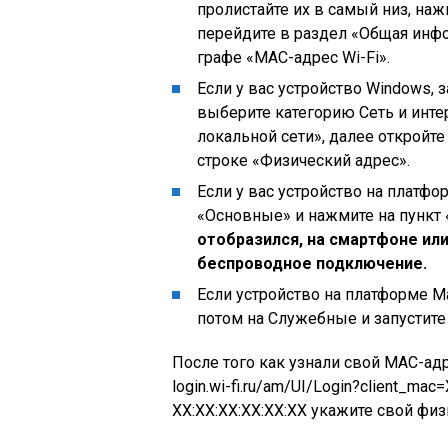
пролистайте их в самый низ, наж
перейдите в раздел «Общая инф
графе «МАС-адрес Wi-Fi».
Если у вас устройство Windows, 
выберите категорию Сеть и инте
локальной сети», далее откройте
строке «Физический адрес».
Если у вас устройство на платфо
«Основные» и нажмите на пункт 
отобразился, на смартфоне ил
беспроводное подключение.
Если устройство на платформе Ma
потом на Служебные и запустите
После того как узнали свой МАС-адр
login.wi-fi.ru/am/UI/Login?client_ma
XX:XX:XX:XX:XX:XX укажите свой физ