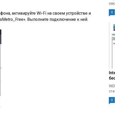
зак
0
она, активируйте Wi-Fi на своем устройстве и
sMetro_Free». Выполните подключение к ней.
Int
бе
WiD
ста
0