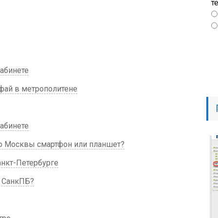
т
абинете
фай в метрополитене
абинете
о Москвы смартфон или планшет?
анкт-Петербурге
о СанкПБ?