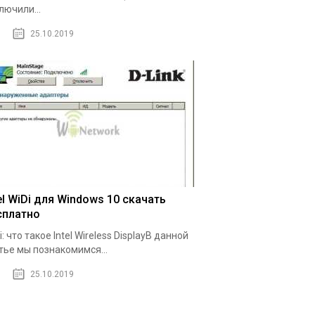
лючили...
25.10.2019
el WiDi для Windows 10 скачать
сплатно
i: что такое Intel Wireless DisplayВ данной
тье мы познакомимся...
25.10.2019