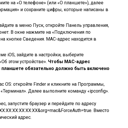
мите на «О телефоне» (или «О планшете»), далее
ормация» и сохраните цифры, которые написаны в
зайдите в меню Пуск, откройте Панель управления,
рнет. В окне нажмите на «Подключения по
 на кнопке Сведения. МАС-адрес находится в
рме iOS, зайдите в настройки, выберите
«Об этом устройстве».
Чтобы МАС-адрес
и планшете обязательно должно быть включено
c OS: откройте Finder и кликните на Программы,
 «Терминал». Далее выполните команду «ipconfig».
ес, запустите браузер и перейдите по адресу
c=XX:XX:XX:XX:XX:XX&org=mac&ForceAuth=true. Вместо
ический адрес.