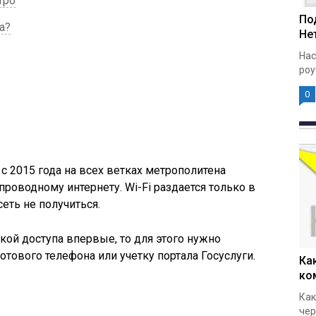
тро
По
а?
Нет
Нас
роу
0
 с 2015 года на всех ветках метрополитена
оводному интернету. Wi-Fi раздается только в
сеть не получиться.
кой доступа впервые, то для этого нужно
отового телефона или учетку портала Госуслуги.
Ка
ко
Как
чер