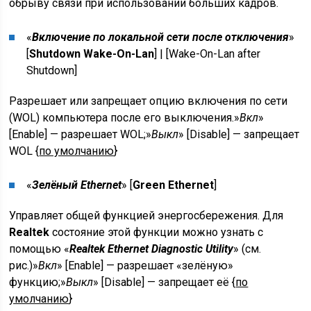
обрыву связи при использовании больших кадров.
«
Включение по локальной сети после отключения
»
[
Shutdown Wake-On-Lan
] | [
Wake-On-Lan after
Shutdown
]
Разрешает или запрещает опцию включения по сети
(WOL) компьютера после его выключения.»
Вкл
»
[Enable] — разрешает WOL;»
Выкл
» [Disable] — запрещает
WOL {
по умолчанию
}
«
Зелёный Ethernet
» [
Green Ethernet
]
Управляет общей функцией энергосбережения. Для
Realtek
состояние этой функции можно узнать с
помощью «
Realtek Ethernet Diagnostic Utility
» (см.
рис.)»
Вкл
» [Enable] — разрешает «зелёную»
функцию;»
Выкл
» [Disable] — запрещает её {
по
умолчанию
}