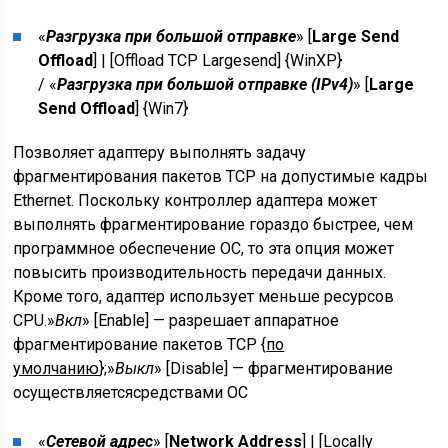
«
Разгрузка при большой отправке
» [
Large Send
Offload
] | [
Offload TCP Largesend
] {
WinXP
}
/ «
Разгрузка при большой отправке (IPv4)
» [
Large
Send Offload
] {
Win7
}
Позволяет адаптеру выполнять задачу
фрагментирования пакетов TCP на допустимые кадры
Ethernet. Поскольку контроллер адаптера может
выполнять фрагментирование гораздо быстрее, чем
программное обеспечение ОС, то эта опция может
повысить производительность передачи данных.
Кроме того, адаптер использует меньше ресурсов
CPU.»
Вкл
» [Enable] — разрешает аппаратное
фрагментирование пакетов TCP {
по
умолчанию
};»
Выкл
» [Disable] — фрагментирование
осуществляетсясредствами ОС
«
Сетевой адрес
» [
Network Address
] | [
Locally