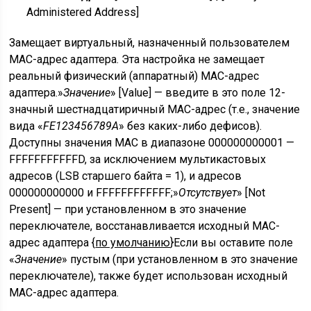
Administered Address
]
Замещает виртуальный, назначенный пользователем
MAC-адрес адаптера. Эта настройка не замещает
реальный физический (аппаратный) MAC-адрес
адаптера.»
Значение
» [Value] — введите в это поле 12-
значный шестнадцатиричный MAC-адрес (т.е., значение
вида «
FE123456789A
» без каких-либо дефисов).
Доступны значения MAC в диапазоне 000000000001 —
FFFFFFFFFFFD, за исключением мультикастовых
адресов (LSB старшего байта = 1), и адресов
000000000000 и FFFFFFFFFFFF;»
Отсутствует
» [Not
Present] — при установленном в это значение
переключателе, восстанавливается исходный MAC-
адрес адаптера {
по умолчанию
}Если вы оставите поле
«
Значение
» пустым (при установленном в это значение
переключателе), также будет использован исходный
MAC-адрес адаптера.