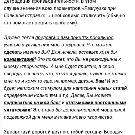
деградация производительности. В этом
случае значения всех параметров «
Разгрузка при
большой отправке…
» необходимо отключить (обычно
это помогает решить проблему).
Друзья, тогда
предлагаю вам принять посильное
участие в улучшении
моего журнала. Что можете
сделать
именно Вы? Для начала,
оставьте
хотя бы
комментарий
! Это покажет, что Вы не равнодушны к
моему «творчеству». А мне будет приятно, в свою
очередь, осознать, что, то что я делаю, нужно не только
мне, но и кому-то ещё, например, друзья,
Вам
! И это
будет неплохим стимулом для написания новых статей,
определении новых тем и т.д. Далее, Вы можете
подписаться на мой блог
и
стать
моими постоянными
читателями
! Это стало бы дополнительной моральной
поддержкой для меня в плане моего творчества.
Здравствуй дорогой друг и с тобой сегодня Бородач.