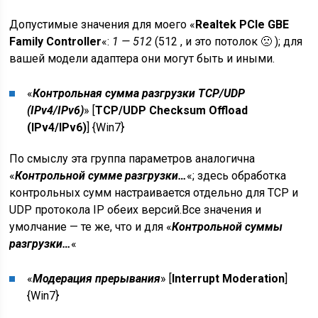
Допустимые значения для моего «
Realtek PCIe GBE
Family Controller
«:
1 — 512
(512 , и это потолок 🙁 ); для
вашей модели адаптера они могут быть и иными.
«
Контрольная сумма разгрузки TCP/UDP
(IPv4/IPv6)
» [
TCP/UDP Checksum Offload
(IPv4/IPv6)
] {
Win7
}
По смыслу эта группа параметров аналогична
«
Контрольной сумме разгрузки…
«; здесь обработка
контрольных сумм настраивается отдельно для TCP и
UDP протокола IP обеих версий.Все значения и
умолчание — те же, что и для «
Контрольной суммы
разгрузки…
«
«
Модерация прерывания
» [
Interrupt Moderation
]
{
Win7
}