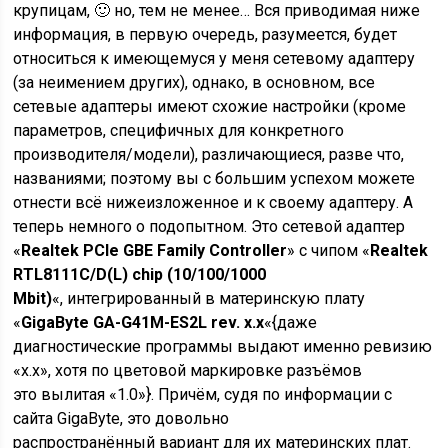
крупицам, 🙂 но, тем не менее… Вся приводимая ниже
информация, в первую очередь, разумеется, будет
относиться к имеющемуся у меня сетевому адаптеру
(за неимением других), однако, в основном, все
сетевые адаптеры имеют схожие настройки (кроме
параметров, специфичных для конкретного
производителя/модели), различающиеся, разве что,
названиями; поэтому вы с большим успехом можете
отнести всё нижеизложенное и к своему адаптеру. А
теперь немного о подопытном. Это сетевой адаптер
«
Realtek PCIe GBE Family Controller
» с чипом «
Realtek
RTL8111C/D(L) chip (10/100/1000
Mbit)
«, интегрированный в материнскую плату
«
GigaByte GA-G41M-ES2L rev. x.x
«{даже
диагностические программы выдают именно ревизию
«x.x», хотя по цветовой маркировке разъёмов
это вылитая «1.0»}. Причём, судя по информации с
сайта GigaByte, это довольно
распространённый вариант для их материнских плат.