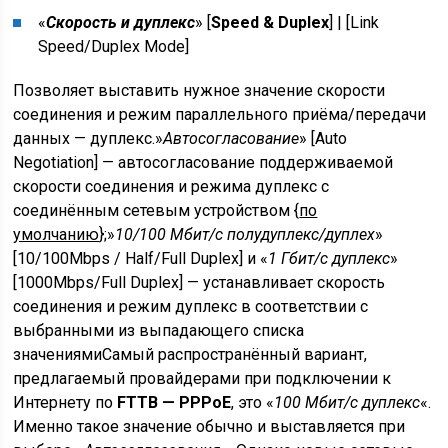
«
Скорость и дуплекс
» [
Speed & Duplex
] | [
Link
Speed/Duplex Mode
]
Позволяет выставить нужное значение скорости
соединения и режим параллельного приёма/передачи
данных — дуплекс.»
Автосогласование
» [Auto
Negotiation] — автосогласование поддерживаемой
скорости соединения и режима дуплекс с
соединённым сетевым устройством {
по
умолчанию
};»
10/100 Мбит/с полудуплекс/дуплех
»
[10/100Mbps / Half/Full Duplex] и «
1 Гбит/с дуплекс
»
[1000Mbps/Full Duplex] — устанавливает скорость
соединения и режим дуплекс в соответствии с
выбранными из выпадающего списка
значениямиСамый распространённый вариант,
предлагаемый провайдерами при подключении к
Интернету по
FTTB — PPPoE
, это «
100 Мбит/с дуплекс
«.
Именно такое значение обычно и выставляется при