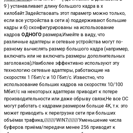
9 ) устанавливает длину большого кадра в x
килобайт.Задействовать этот параметр можно только,
если все устройства в сети а) поддерживают большие
кадры и б) сконфигурированы на использование
кадров
ОДНОГО
размера;Имейте в виду, что
различные адаптеры и сетевые устройства могут по-
разному вычислять размер большого кадра (например,
включать или не включать размеры дополнительных
заголовков);Наиболее эффективно используют эту
технологию сетевые адаптеры, работающие на
скоростях 1 Гбит/с и 10 Гбит/с. Известно, что
использование больших кадров на скоростях 10/100
Мбит/с на некоторых адаптерах приводит к потере
производительности или даже обрыву связи;Не все ОС
могут работать с кадрами размером больше 4K, т.к. это
может приводить к перегрузке сети при больших
объёмах трафика;////////WIN7///////Уменьшение числа
буферов приёма/передачи менее 256 приводит к