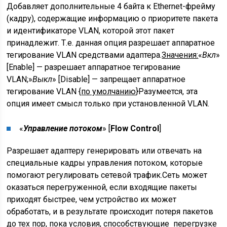
Добавляет дополнительные 4 байта к Ethernet-фрейму
(кадру), содержащие информацию о приоритете пакета
и идентификаторе VLAN, которой этот пакет
принадлежит. Т.е. данная опция разрешает аппаратное
тегирование VLAN средствами адаптера.
Значения:
«
Вкл
»
[Enable] — разрешает аппаратное тегирование
VLAN;»
Выкл
» [Disable] — запрещает аппаратное
тегирование VLAN {
по умолчанию
}Разумеется, эта
опция имеет смысл только при установленной VLAN.
«
Управление потоком
» [
Flow Control
]
Разрешает адаптеру генерировать или отвечать на
специальные кадры управления потоком, которые
помогают регулировать сетевой трафик.Сеть может
оказаться перегруженной, если входящие пакеты
приходят быстрее, чем устройство их может
обработать, и в результате происходит потеря пакетов
до тех пор, пока условия, способствующие перегрузке