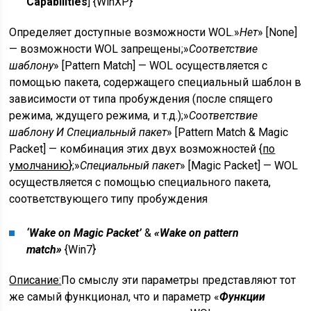
Capabilities
] {
WinXP
}
Определяет доступные возможности WOL.»
Нет
» [None]
— возможности WOL запрещены;»
Соответствие
шаблону
» [Pattern Match] — WOL осуществляется с
помощью пакета, содержащего специальный шаблон в
зависимости от типа пробуждения (после спящего
режима, ждущего режима, и т.д.);»
Соответствие
шаблону И Специальный пакет
» [Pattern Match & Magic
Packet] — комбинация этих двух возможностей {
по
умолчанию
};»
Специальный пакет
» [Magic Packet] — WOL
осуществляется с помощью специального пакета,
соответствующего типу пробуждения
‘Wake on Magic Packet’
&
«Wake on pattern
match»
{
Win7
}
Описание:
По смыслу эти параметры представляют тот
же самый функционал, что и параметр «
Функции