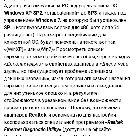
Адаптер используется на PC под управлением ОС
Windows XP SP2
, «отupdateнной» до
SP3
, а также под
управлением
Windows 7
, на которую был установлен
SP1
(использовалась версия для x86, хотя для x64
разницы нет). Параметры, специфичные для
конкретной ОС, будут помечены в тексте вот так:
«{
WinXP
}» или «{
Win7
}».Просмотреть список
параметров можно обычным способом, через вкладку
«
Дополнительно
» в свойствах адаптера в «
Диспетчере
задач
«, но там существует проблема «слишком
длинных названий», из-за которой эти самые названия
параметров не помещаются целиком в отведённое
для них узенькое окошко и, в результате,
отображаются в урезанном виде без возможности
просмотреть их полностью . Поэтому, что касаемо
адаптеров
Realtek
, я рекомендую для настройки
воспользоваться специальной программой «
Realtek
Ethernet Diagnostic Utility
» {доступна на офсайте