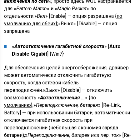
включения по сети
«; просто здесь WOL настраивается
для «
Pattern Match
» и «
Magic Packet
» по
отдельности.»
Вкл
» [Enable] — опция разрешена {
по
умолчанию для обеих
};»Выкл» [Disable] — опция
запрещена
«
Автоотключение гигабитной скорости
» [
Auto
Disable Gigabit
] {
Win7
}
Для обеспечения целей энергосбережения, драйвер
может автоматически отключить гигабитную
скорость, когда сетевой кабель
переподключён.»
Выкл
» [Disable] — отключить
возможность «
Автоотключения …
» {
по
умолчанию
};»
Переподключение, батарея
» [Re-Link,
Battery] — при использовании батареи, автоматически
отключается гигабитная скорость при
переподключении (небольшая экономия заряда
батареи);»
Переподключение, батарея или пер. ток
» [Re-