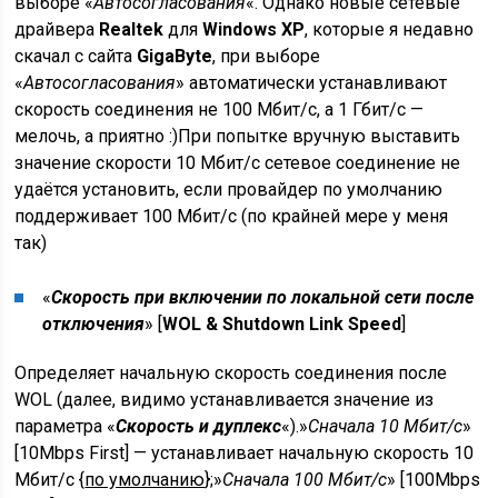
выборе «
Автосогласования
«. Однако новые сетевые
драйвера
Realtek
для
Windows XP
, которые я недавно
скачал с сайта
GigaByte
, при выборе
«
Автосогласования
» автоматически устанавливают
скорость соединения не 100 Мбит/с, а 1 Гбит/с —
мелочь, а приятно :)При попытке вручную выставить
значение скорости 10 Мбит/с сетевое соединение не
удаётся установить, если провайдер по умолчанию
поддерживает 100 Мбит/с (по крайней мере у меня
так)
«
Скорость при включении по локальной сети после
отключения
» [
WOL & Shutdown Link Speed
]
Определяет начальную скорость соединения после
WOL (далее, видимо устанавливается значение из
параметра «
Скорость и дуплекс
«).»
Сначала 10 Мбит/с
»
[10Mbps First] — устанавливает начальную скорость 10
Мбит/с {
по умолчанию
};»
Сначала 100 Мбит/с
» [100Mbps