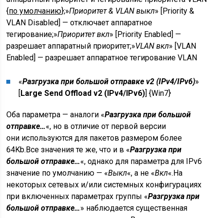
{
по умолчанию
};»
Приоритет & VLAN выкл
» [Priority &
VLAN Disabled] — отключает аппаратное
тегирование;»
Приоритет вкл
» [Priority Enabled] —
разрешает аппаратный приоритет;»
VLAN вкл
» [VLAN
Enabled] — разрешает аппаратное тегирование VLAN
«
Разгрузка при большой отправке v2 (IPv4/IPv6)
»
[
Large Send Offload v2 (IPv4/IPv6)
] {
Win7
}
Оба параметра — аналоги «
Разгрузка при большой
отправке…
«, но в отличие от первой версии
они используются для пакетов размером более
64Kb.Все значения те же, что и в «
Разгрузка при
большой отправке…
«, однако для параметра для IPv6
значение по умолчанию — «
Выкл
«, а не «
Вкл
«.На
некоторых сетевых и/или системных конфигурациях
при включенных параметрах группы «
Разгрузка при
большой отправке…
» наблюдается существенная