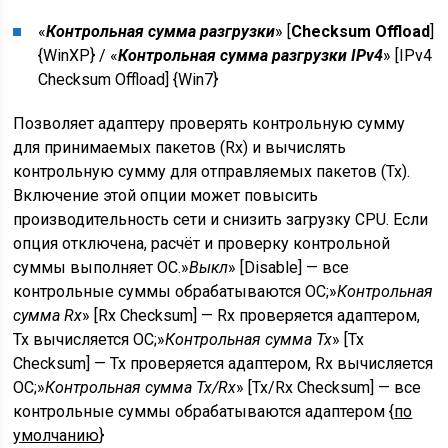
«
Контрольная сумма разгрузки
» [
Checksum Offload
]
{
WinXP
} / «
Контрольная сумма разгрузки IPv4
» [
IPv4
Checksum Offload
] {
Win7
}
Позволяет адаптеру проверять контрольную сумму
для принимаемых пакетов (Rx) и вычислять
контрольную сумму для отправляемых пакетов (Tx).
Включение этой опции может повысить
производительность сети и снизить загрузку CPU. Если
опция отключена, расчёт и проверку контрольной
суммы выполняет ОС.»
Выкл
» [Disable] — все
контрольные суммы обрабатываются ОС;»
Контрольная
сумма Rx
» [Rx Checksum] — Rx проверяется адаптером,
Tx вычисляется ОС;»
Контрольная сумма Tx
» [Tx
Checksum] — Tx проверяется адаптером, Rx вычисляется
ОС;»
Контрольная сумма Tx/Rx
» [Tx/Rx Checksum] — все
контрольные суммы обрабатываются адаптером {
по
умолчанию
}