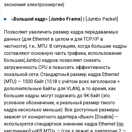
экономия электроэнергии)
«
Большой кадр
» [
Jumbo Frame
] | [
Jumbo Packet
]
Позволяет увеличить размер кадра передаваемых
данных (для Ethernet в целом и для TCP/IP в
частности), т.е., MTU. В ситуациях, когда большие кадры
составляют основную часть трафика, использование
больших(Jumbo) кадров позволяет снизить
загруженность CPU и повысить эффективность
локальной сети. Стандартный размер кадра Ethernet
(MTU) — 1500 байт (1518 с учётом всех заголовков +
дополнительные байты для VLAN), в то время, как
большие кадры могут содежать до 9K байт (это
условное обозначение, а реальный размер такого
кадра несколько меньше). Все доступные размеры
зависят от конкретного адаптера.»
Выкл
» [Disable] —
используется стандартное значение кадра Ethernet {
по
умолчанию
};»
xKB MTU
» — (где x лежит в диапазоне 2 —