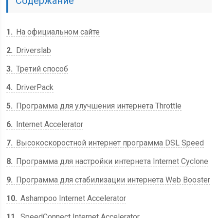
Содержание
1
На официальном сайте
2
Driverslab
3
Третий способ
4
DriverPack
5
Программа для улучшения интернета Throttle
6
Internet Accelerator
7
Высокоскоростной интернет программа DSL Speed
8
Программа для настройки интернета Internet Cyclone
9
Программа для стабилизации интернета Web Booster
10
Ashampoo Internet Accelerator
11
SpeedConnect Internet Accelerator