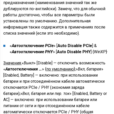
предназначения (наименования значений так же
дублируются по-английски). Замечу, что для обычной
работы достаточно, чтобы все параметры были
установлены по умолчанию. Дополнительная
информация также содержится в примечаниях после
списка значений (если это необходимо).
«
Автоотключение PCIe
» [
Auto Disable PCIe
] &
«
Автоотключение PHY
» [
Auto Disable PHY
] {
WinXP
}
Значения:
«
Выкл
» [Disable] — отключить возможность
«
Автоотключения …
» {
по умолчанию
};»
Вкл, батарея
»
[Enabled, Battery] — включено: при использовании
батареи и при отсоединённом кабеле автоматически
отключается PCIe / PHY (экономия заряда
батареи);»
Вкл, батарея или пер. ток
» [Enabled, Battery or
AC] — включено: при использовании батареи или
питании от сети и при отсоединённом кабеле
автоматически отключается PCIe / PHY (общая