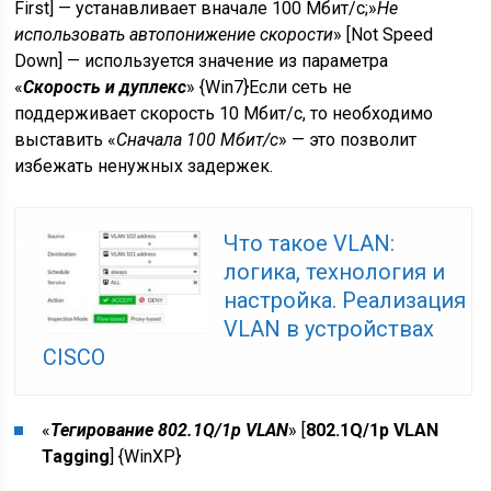
First] — устанавливает вначале 100 Мбит/с;»
Не
использовать автопонижение скорости
» [Not Speed
Down] — используется значение из параметра
«
Скорость и дуплекс
» {
Win7
}Если сеть не
поддерживает скорость 10 Мбит/с, то необходимо
выставить «
Сначала 100 Мбит/с
» — это позволит
избежать ненужных задержек.
Что такое VLAN:
логика, технология и
настройка. Реализация
VLAN в устройствах
CISCO
«
Тегирование 802.1Q/1p VLAN
» [
802.1Q/1p VLAN
Tagging
] {
WinXP
}