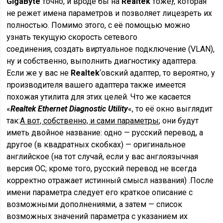
GigaByte
точно, и вроде бы на
Realtek
тоже}, которая
не режет имена параметров и позволяет лицезреть их
полностью. Помимо этого, с её помощью можно
узнать текущую скорость сетевого
соединения, создать виртуальное подключение (VLAN),
ну и собственно, выполнить диагностику адаптера.
Если же у вас не
Realtek
‘овский адаптер, то вероятно, у
производителя вашего адаптера также имеется
похожая утилита для этих целей. Что же касается
«
Realtek Ethernet Diagnostic Utility
«, то её окно выглядит
так:
А вот, собственно, и сами параметры
; они будут
иметь двойное название: одно — русский перевод, а
другое (в квадратных скобках) — оригинальное
английское (на тот случай, если у вас англоязычная
версия ОС; кроме того, русский перевод не всегда
корректно отражает истинный смысл названия) .После
имени параметра следует его краткое описание с
возможными дополнениями, а затем — список
возможных значений параметра с указанием их