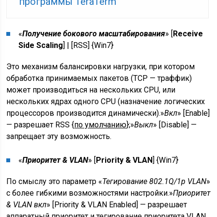
программы TeraTerm
«
Получение бокового масштабирования
» [
Receive
Side Scaling
] | [
RSS
] {
Win7
}
Это механизм балансировки нагрузки, при котором
обработка принимаемых пакетов (TCP — траффик)
может производиться на нескольких CPU, или
нескольких ядрах одного CPU (назначение логических
процессоров производится динамически).»
Вкл
» [Enable]
— разрешает RSS {
по умолчанию
};»
Выкл
» [Disable] —
запрещает эту возможность.
«
Приоритет & VLAN
» [
Priority & VLAN
] {
Win7
}
По смыслу это параметр «
Тегирование 802.1Q/1p VLAN
»
с более гибкими возможностями настройки.»
Приоритет
& VLAN вкл
» [Priority & VLAN Enabled] — разрешает
аппаратный приоритет и тегирование приоритета VLAN