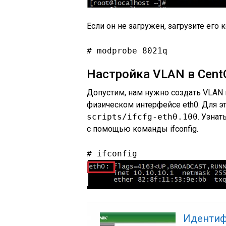
Если он не загружен, загрузите его
# modprobe 8021q
Настройка VLAN в Cent
Допустим, нам нужно создать VLAN 
физическом интерфейсе eth0. Для э
scripts/ifcfg-eth0.100
. Узна
с помощью команды ifconfig.
# ifconfig
Идентиф