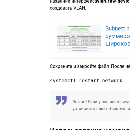
название интерфейса
vlan-raw-devic
создавать VLAN.
Subnetti
суммиро
широков
Сохраните и закройте файл. После че
systemctl restart network
Важно! Если у вас использу
установить пакет ifupdown 