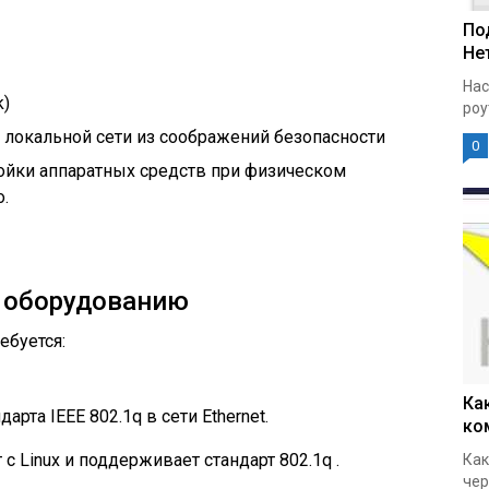
По
Нет
Нас
k)
роу
 локальной сети из соображений безопасности
0
ойки аппаратных средств при физическом
.
у оборудованию
ебуется:
Ка
рта IEEE 802.1q в сети Ethernet.
ко
 с Linux и поддерживает стандарт 802.1q .
Как
чер