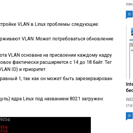
зак
0
стройке VLAN в Linux проблемы следующие:
ерживают VLAN. Может потребоваться обновление
та VLAN основана на присвоении каждому кадру
оловок фактически расширяется с 14 до 18 байт. Тег
LAN ID) и приоритет.
 равный 1, так как он может быть зарезервирован
Int
бе
дуль) ядра Linux под названием 8021 загружен:
WiD
ста
0