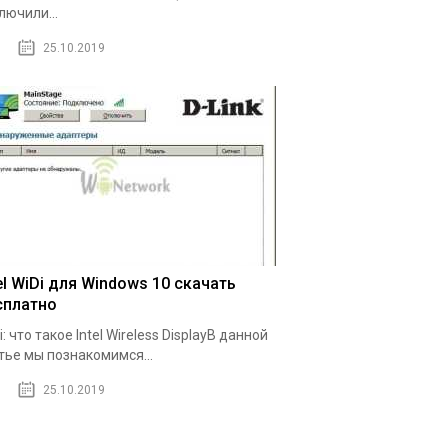
лючили...
25.10.2019
el WiDi для Windows 10 скачать
сплатно
i: что такое Intel Wireless DisplayВ данной
тье мы познакомимся...
25.10.2019