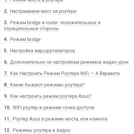
2
Настраиваем мост на роутере
3
Режим bridge и router: положительные и
отрицательные стороны
4
Режим bridge
5
Настройка маршрутизаторов
6
Дополнительно по настройкам режимов видео урок:
7
Как Настроить Режим Роутера WiFi — 4 Варианта
8
Какие бывают режимы роутера?
9
Как настроить режим роутера Asus?
10
WiFi роутер в режиме точки доступа
11
Роутер Asus в режиме моста, или клиента
12
Режимы роутера в видео