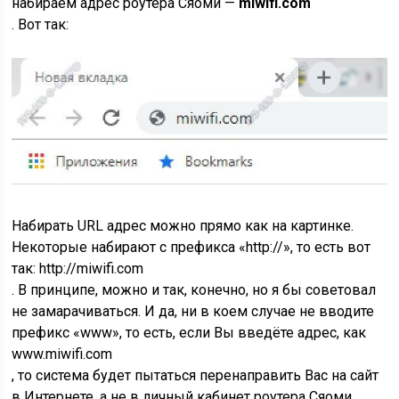
набираем адрес роутера Сяоми —
miwifi.com
. Вот так:
Набирать URL адрес можно прямо как на картинке.
Некоторые набирают с префикса «http://», то есть вот
так:
http://miwifi.com
. В принципе, можно и так, конечно, но я бы советовал
не замарачиваться. И да, ни в коем случае не вводите
префикс «www», то есть, если Вы введёте адрес, как
www.miwifi.com
, то система будет пытаться перенаправить Вас на сайт
в Интернете, а не в личный кабинет роутера Сяоми.