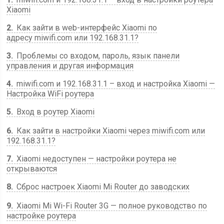
Xiaomi
2
Как зайти в web-интерфейс Xiaomi по
адресу miwifi.com или 192.168.31.1?
3
Проблемы со входом, пароль, язык панели
управления и другая информация
4
miwifi.com и 192.168.31.1 – вход и настройка Xiaomi —
Настройка WiFi роутера
5
Вход в роутер Xiaomi
6
Как зайти в настройки Xiaomi через miwifi.com или
192.168.31.1?
7
Xiaomi недоступен — настройки роутера не
открываются
8
Сброс настроек Xiaomi Mi Router до заводских
9
Xiaomi Mi Wi-Fi Router 3G — полное руководство по
настройке роутера