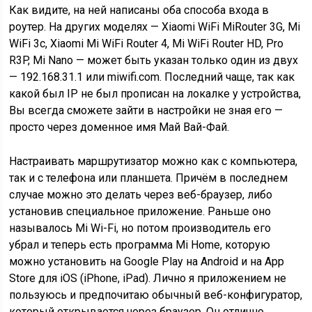
Как видите, на ней написаны оба способа входа в
роутер. На других моделях — Xiaomi WiFi MiRouter 3G, Mi
WiFi 3c, Xiaomi Mi WiFi Router 4, Mi WiFi Router HD, Pro
R3P, Mi Nano — может быть указан только один из двух
— 192.168.31.1 или miwifi.com. Последний чаще, так как
какой был IP не был прописан на локалке у устройства,
Вы всегда сможете зайти в настройки не зная его —
просто через доменное имя Май Вай-Фай.
Настраивать маршрутизатор можно как с компьютера,
так и с телефона или планшета. Причём в последнем
случае можно это делать через веб-браузер, либо
установив специальное приложение. Раньше оно
называлось Mi Wi-Fi, но потом производитель его
убрал и теперь есть программа Mi Home, которую
можно установить на Google Play на Android и на App
Store для iOS (iPhone, iPad). Лично я приложением не
пользуюсь и предпочитаю обычный веб-конфигуратор,
который открывается через браузер. Он отлично