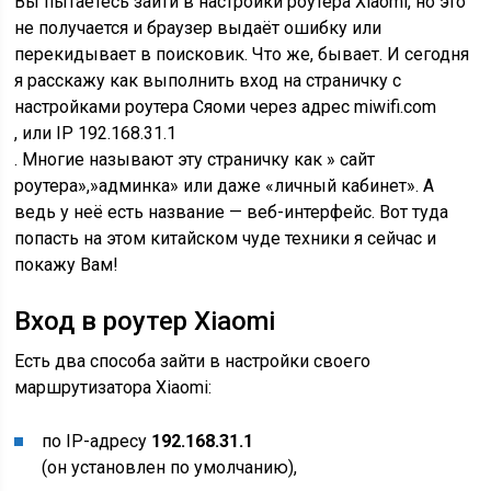
Вы пытаетесь зайти в настройки роутера Xiaomi, но это
не получается и браузер выдаёт ошибку или
перекидывает в поисковик. Что же, бывает. И сегодня
я расскажу как выполнить вход на страничку с
настройками роутера Сяоми через адрес
miwifi.com
, или IP
192.168.31.1
. Многие называют эту страничку как » сайт
роутера»,»админка» или даже «личный кабинет». А
ведь у неё есть название — веб-интерфейс. Вот туда
попасть на этом китайском чуде техники я сейчас и
покажу Вам!
Вход в роутер Xiaomi
Есть два способа зайти в настройки своего
маршрутизатора Xiaomi:
по IP-адресу
192.168.31.1
(он установлен по умолчанию),