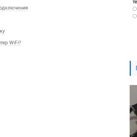
т
подключения
ку
тер WiFi?