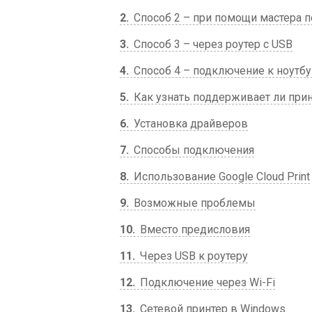
2
Способ 2 – при помощи мастера 
3
Способ 3 – через роутер с USB
4
Способ 4 – подключение к ноутбу
5
Как узнать поддерживает ли прин
6
Установка драйверов
7
Способы подключения
8
Использование Google Cloud Print
9
Возможные проблемы
10
Вместо предисловия
11
Через USB к роутеру
12
Подключение через Wi-Fi
13
Сетевой принтер в Windows