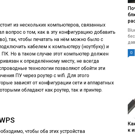
По
бл
ра
остоит из нескольких компьютеров, связанных
Blu
тал вопрос о том, как в эту конфигурацию добавить
бес
о), так, чтобы печатать на нём можно было с
дав
 подключить кабелем к компьютеру (ноутбуку) и
0
х ПК. Но в таком случае этот компьютер должен
привязан к определённому месту, не всегда
проводные технологии позволяют обойти эти
ения ПУ через роутер с wifi. Для этого
торые зависят от конфигурации сети и аппаратных
торыми обладают как роутер, так и принтер.
 WPS
Ка
к 
обходимо, чтобы оба этих устройства