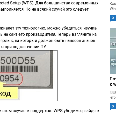
ected Setup (WPS). Для большинства современных
Как
ыполняется. Но на всякий случай это следует
Win
0
рживает эту технологию, можно убедиться, изучив
 на сайт его производителя. Теперь взгляните на
я ярлык, на который должен быть нанесён значок
ся при подключении ПУ:
По
к w
Оши
что
0
 в этом случае в поддержке WPS убедимся, зайдя в