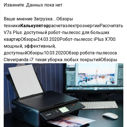
Извините. Данных пока нет.
Ваше мнение Загрузка …Обзоры
техники
Калькулятор
расчета
электроэнергии
Рассчитать6.
V7s Plus: доступный робот-пылесос для больших
квартирОбзоры24.03.2020Робот-пылесос iPlus X700:
мощный, эффективный,
доступныйОбзоры10.03.2020Обзор робота-пылесоса
Cleverpanda i7: тихая уборка любых покрытийОбзоры