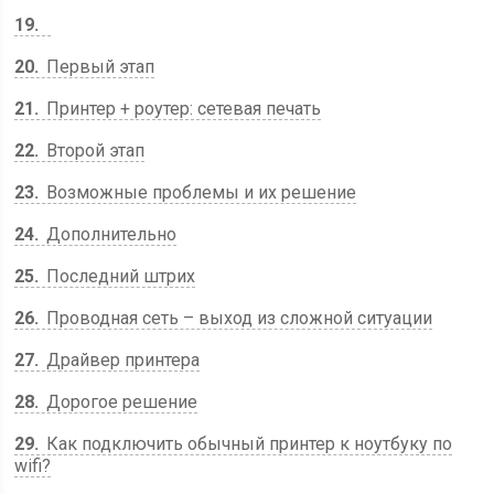
19
20
Первый этап
21
Принтер + роутер: сетевая печать
22
Второй этап
23
Возможные проблемы и их решение
24
Дополнительно
25
Последний штрих
26
Проводная сеть – выход из сложной ситуации
27
Драйвер принтера
28
Дорогое решение
29
Как подключить обычный принтер к ноутбуку по
wifi?