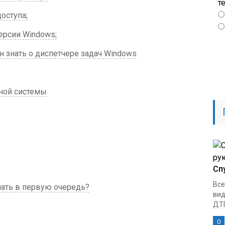
т
оступа;
ерсии Windows;
 знать о диспетчере задач Windows
ной системы
Сп
Все
лать в первую очередь?
вид
ДТП
0