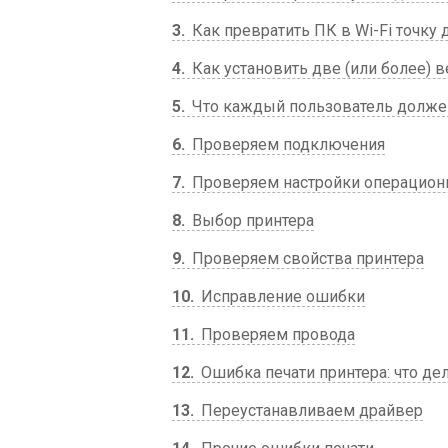
3
Как превратить ПК в Wi-Fi точку д
4
Как установить две (или более) в
5
Что каждый пользователь должен
6
Проверяем подключения
7
Проверяем настройки операцион
8
Выбор принтера
9
Проверяем свойства принтера
10
Исправление ошибки
11
Проверяем провода
12
Ошибка печати принтера: что де
13
Переустанавливаем драйвер