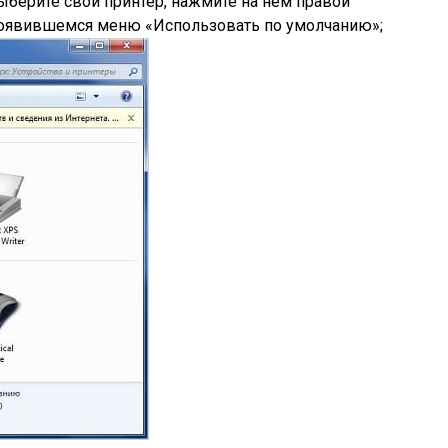
выберите свой принтер, нажмите на нём правой
оявившемся меню «Использовать по умолчанию»;