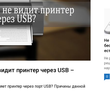
Не
бе
ест
Не 
реш
нау
идит принтер через USB –
0
яет принтер через порт USB? Причины данной