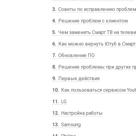
3
Советы по исправлению пробле
4
Решение проблем с клиентом
5
Чем заменить Смарт ТВ на телев
6
Как можно вернуть Ютуб в Смарт
7
Обновление ПО
8
Решение проблемы при других п
9
Первые действия
10
Как пользоваться сервисом Yout
11
LG
12
Настройка работы
13
Samsung