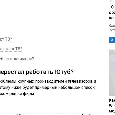
10
об
по
Как
IPT
рт ТВ?
0
а смарт ТВ?
уб на телевизоре?
перестал работать Ютуб?
роблемы крупных производителей телевизоров и
оэтому ниже будет примерный небольшой список
ском рынке фирм.
Ка
Wi
мо