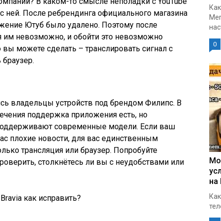
компании? В каком-то смысле неполадки с YouTube
Как
 с ней. После ребрендинга официального магазина
Mer
жение Ютуб было удалено. Поэтому после
нас
 им невозможно, и обойти это невозможно
0
о вы можете сделать – транслировать сигнал с
 браузер.
сь владельцы устройств под брендом Филипс. В
ечения поддержка приложения есть, но
 поддерживают современные модели. Если ваш
 вас плохие новости, для вас единственным
лько трансляция или браузер. Попробуйте
Мо
роверить, столкнётесь ли вы с неудобствами или
ус
на
Как
Bravia как исправить?
тел