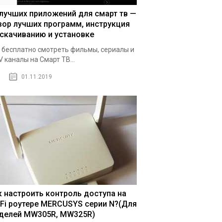
 лучших приложений для смарт тв —
зор лучших программ, инструкция
 скачиванию и установке
 бесплатно смотреть фильмы, сериалы и
V каналы на Смарт ТВ...
01.11.2019
к настроить контроль доступа на
-Fi роутере MERCUSYS серии N?(Для
делей MW305R, MW325R)