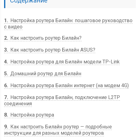
Содержание
1
Настройка роутера Билайн: пошаговое руководство
с видео
2
Как настроить роутер Билайн?
3
Как настроить роутер Билайн ASUS?
4
Настройка роутера для Билайн модели TP-Link
5
Домашний роутер для Билайн
6
Настройка роутера Билайн интернет (на модем 4G)
7
Настройка роутера Билайн, подключение L2TP
соединения
8
Настройка роутера
9
Как настроить Билайн роутер — подробные
инструкции для разных моделей роутеров