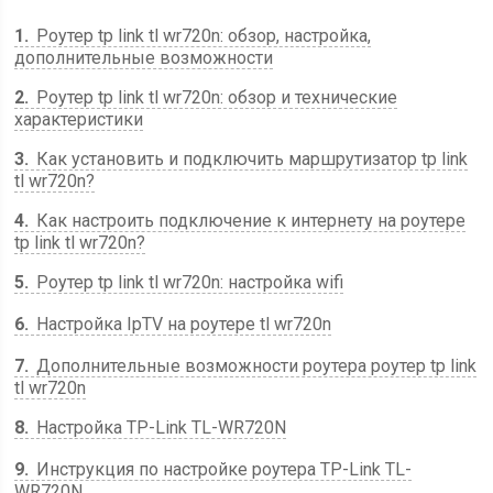
1
Роутер tp link tl wr720n: обзор, настройка,
дополнительные возможности
2
Роутер tp link tl wr720n: обзор и технические
характеристики
3
Как установить и подключить маршрутизатор tp link
tl wr720n?
4
Как настроить подключение к интернету на роутере
tp link tl wr720n?
5
Роутер tp link tl wr720n: настройка wifi
6
Настройка IpTV на роутере tl wr720n
7
Дополнительные возможности роутера роутер tp link
tl wr720n
8
Настройка TP-Link TL-WR720N
9
Инструкция по настройке роутера TP-Link TL-
WR720N