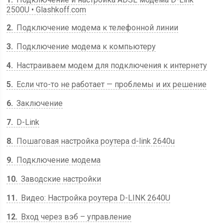
2500U • Glashkoff.com
2
Подключение модема к телефонной линии
3
Подключение модема к компьютеру
4
Настраиваем модем для подключения к интернету
5
Если что-то не работает — проблемы и их решение
6
Заключение
7
D-Link
8
Пошаговая настройка роутера d-link 2640u
9
Подключение модема
10
Заводские настройки
11
Видео: Настройка роутера D-LINK 2640U
12
Вход через вэб – управление