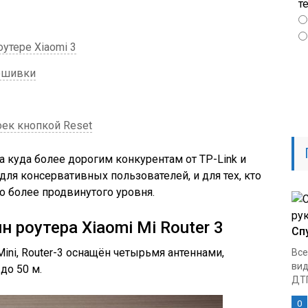
т
утере Xiaomi 3
ошивки
ек кнопкой Reset
на куда более дорогим конкурентам от TP-Link и
ля консервативных пользователей, и для тех, кто
 более продвинутого уровня.
 роутера Xiaomi Mi Router 3
Сп
 Mini, Router-3 оснащён четырьмя антеннами,
Все
вид
до 50 м.
ДТП
0