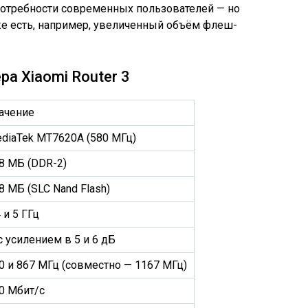
отребности современных пользователей — но
 же есть, например, увеличенный объём флеш-
ра Xiaomi Router 3
ачение
diaTek MT7620A (580 МГц)
8 МБ (DDR-2)
8 МБ (SLC Nand Flash)
4 и 5 ГГц
 с усилением в 5 и 6 дБ
0 и 867 МГц (совместно — 1167 МГц)
0 Мбит/с