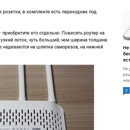
е розетки, в комплекте есть переходник под
 — приобретите его отдельно. Повесить роутер на
 узкий лоток, чуть больший, чем ширина толщина
ые надеваются на шляпки саморезов, на нижней
Не
бе
ест
Не 
реш
нау
0