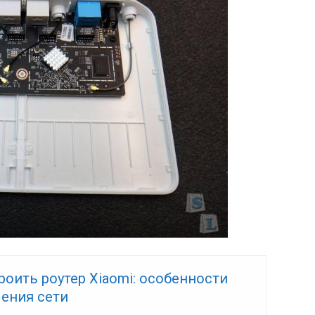
роить роутер Xiaomi: особенности
ения сети