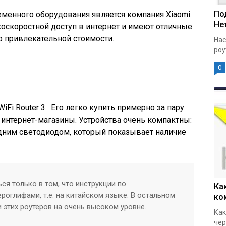
По
менного оборудования является компания Xiaomi.
Нет
скоростной доступ в интернет и имеют отличные
но привлекательной стоимости.
Нас
роу
0
Fi Router 3.
Его легко купить примерно за пару
интернет-магазины. Устройства очень компактны:
дним светодиодом, который показывает наличие
я только в том, что инструкции по
Ка
оглифами, т.е. на китайском языке. В остальном
ко
и этих роутеров на очень высоком уровне.
Как
чер