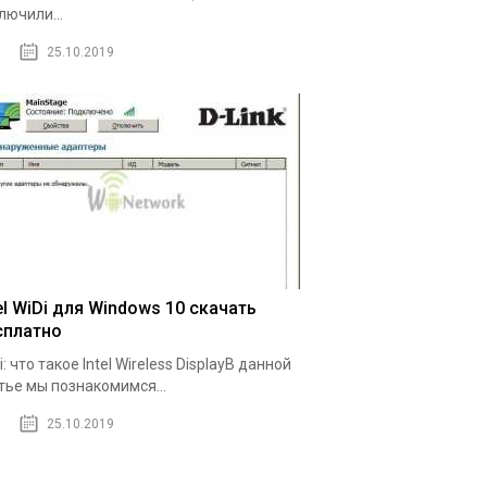
лючили...
25.10.2019
el WiDi для Windows 10 скачать
сплатно
i: что такое Intel Wireless DisplayВ данной
тье мы познакомимся...
25.10.2019