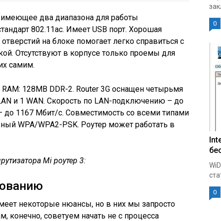
зак
 имеющее два диапазона для работы
0
тандарт 802.11ac. Имеет USB порт. Хорошая
отверстий на блоке помогает легко справиться с
ой. Отсутствуют в корпусе только проемы для
их самим.
 RAM: 128MB DDR-2. Router 3G оснащен четырьмя
LAN и 1 WAN. Скорость по LAN-подключению – до
 – до 1167 Мбит/с. Совместимость со всеми типами
ный WPA/WPA2-PSK. Роутер может работать в
Int
бе
шрутизатора
Mi роутер 3:
WiD
ста
зованию
0
имеет некоторые нюансы, но в них мы запросто
м, конечно, советуем начать не с процесса