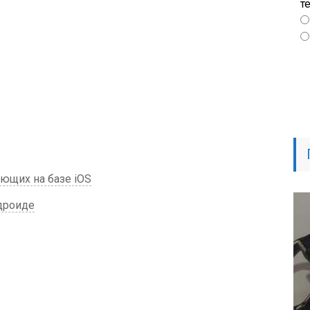
т
ающих на базе iOS
дроиде