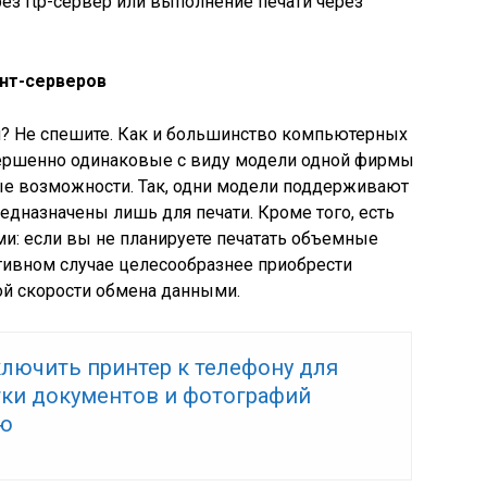
рез ftp-сервер или выполнение печати через
инт-серверов
н? Не спешите. Как и большинство компьютерных
овершенно одинаковые с виду модели одной фирмы
е возможности. Так, одни модели поддерживают
дназначены лишь для печати. Кроме того, есть
ми: если вы не планируете печатать объемные
отивном случае целесообразнее приобрести
й скорости обмена данными.
ключить принтер к телефону для
тки документов и фотографий
ю