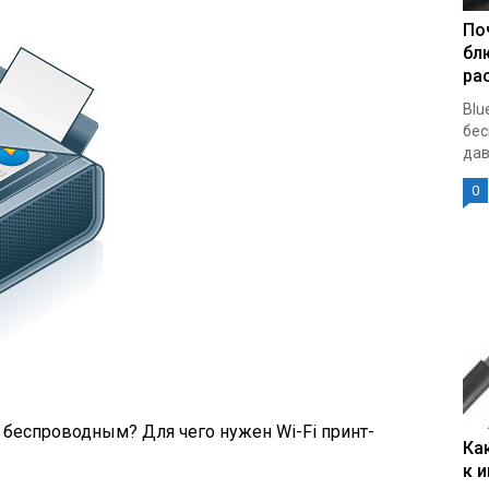
По
бл
ра
Blu
бес
дав
0
 беспроводным? Для чего нужен Wi-Fi принт-
Ка
к 