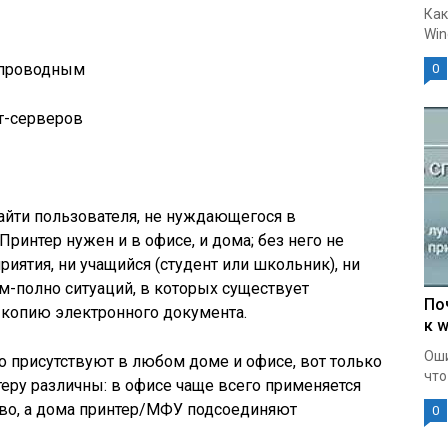
Как
Win
спроводным
0
т-серверов
айти пользователя, не нуждающегося в
Принтер нужен и в офисе, и дома; без него не
иятия, ни учащийся (студент или школьник), ни
-полно ситуаций, в которых существует
По
копию электронного документа.
к w
Оши
о присутствуют в любом доме и офисе, вот только
что
еру различны: в офисе чаще всего применяется
тво, а дома принтер/МФУ подсоединяют
0