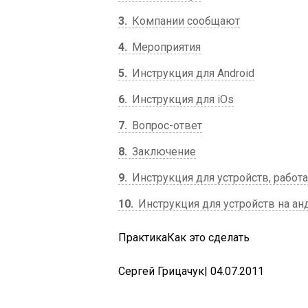
3
Компании сообщают
4
Мероприятия
5
Инструкция для Android
6
Инструкция для iOs
7
Вопрос-ответ
8
Заключение
9
Инструкция для устройств, работ
10
Инструкция для устройств на ан
ПрактикаКак это сделать
Сергей Грицачук
| 04.07.2011