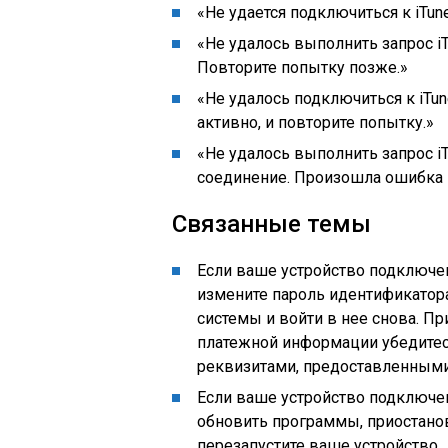
«Не удается подключиться к iTun
«Не удалось выполнить запрос iT
Повторите попытку позже.»
«Не удалось подключиться к iTun
активно, и повторите попытку.»
«Не удалось выполнить запрос iT
соединение. Произошла ошибка в 
Связанные темы
Если ваше устройство подключено
измените пароль идентификатора
системы и войти в нее снова. П
платежной информации убедитес
реквизитами, предоставленным
Если ваше устройство подключено
обновить программы, приостанов
перезапустите ваше устройство.