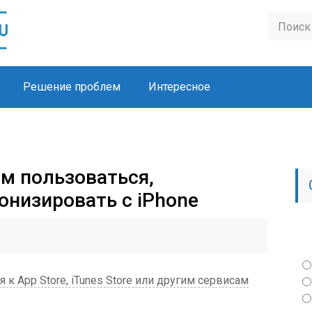
Решение проблем
Интересное
им пользоваться,
онизировать c iPhone
 к App Store, iTunes Store или другим сервисам