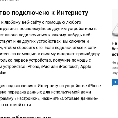
ство подключено к Интернету
я к любому веб-сайту с помощью любого
загрузится, воспользуйтесь другим устройством в
ет ли оно подключиться к какому-нибудь веб-
тствует и на других устройствах, выключите и
Не
, чтобы сбросить его. Если подключиться к сети
бе
атитесь за помощью к своему интернет-провайдеру.
ест
только первое устройство, получите помощь с
Не 
устройстве iPhone, iPad или iPod touch, Apple
реш
Mac.
нау
0
для подключения к Интернету на устройстве iPhone
ючена передача данных для используемой вами
ограмму «Настройки», нажмите «Сотовые данные»
о сотовой сети.