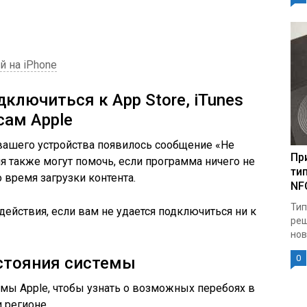
 на iPhone
дключиться к App Store, iTunes
сам Apple
е вашего устройства появилось сообщение «Не
Пр
я также могут помочь, если программа ничего не
ти
 время загрузки контента.
NF
Тип
йствия, если вам не удается подключиться ни к
реш
нов
0
остояния системы
емы Apple, чтобы узнать о возможных перебоях в
 регионе.