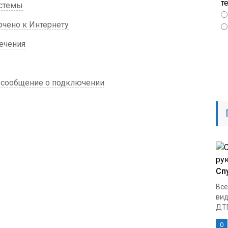
т
истемы
ючено к Интернету
ечения
е сообщение о подключении
Сп
Все
вид
ДТП
0