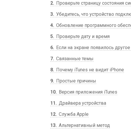
2
Проверьте страницу состояния с
3
Убедитесь, что устройство подкл
4
Обновление программного обесп
5
Проверьте дату и время
6
Если на экране появилось друго
7
Связанные темы
8
Почему iTunes не видит iPhone
9
Простые причины
10
Версия приложения iTunes
11
Драйвера устройства
12
Служба Apple
13
Альтернативный метод