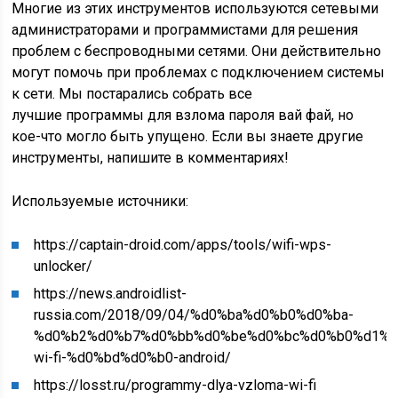
Многие из этих инструментов используются сетевыми
администраторами и программистами для решения
проблем с беспроводными сетями. Они действительно
могут помочь при проблемах с подключением системы
к сети. Мы постарались собрать все
лучшие программы для взлома пароля вай фай, но
кое-что могло быть упущено. Если вы знаете другие
инструменты, напишите в комментариях!
Используемые источники:
https://captain-droid.com/apps/tools/wifi-wps-
unlocker/
https://news.androidlist-
russia.com/2018/09/04/%d0%ba%d0%b0%d0%ba-
%d0%b2%d0%b7%d0%bb%d0%be%d0%bc%d0%b0%d1%8
wi-fi-%d0%bd%d0%b0-android/
https://losst.ru/programmy-dlya-vzloma-wi-fi