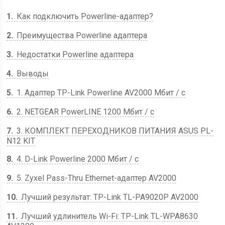
1
Как подключить Powerline-адаптер?
2
Преимущества Powerline адаптера
3
Недостатки Powerline адаптера
4
Выводы
5
1. Адаптер TP-Link Powerline AV2000 Мбит / с
6
2. NETGEAR PowerLINE 1200 Мбит / с
7
3. КОМПЛЕКТ ПЕРЕХОДНИКОВ ПИТАНИЯ ASUS PL-
N12 KIT
8
4. D-Link Powerline 2000 Мбит / с
9
5. Zyxel Pass-Thru Ethernet-адаптер AV2000
10
Лучший результат: TP-Link TL-PA9020P AV2000
11
Лучший удлинитель Wi-Fi: TP-Link TL-WPA8630