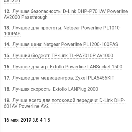
AV1300
12
Лучшая безопасность: D-Link DHP-P701AV Powerline
AV2000 Passthrough
13
Лучшее для простоты: Netgear Powerline PL1010-
100PAS
14
Лучшая цена: Netgear Powerline PL1200-100PAS
15
Лучший бюджет: TP-Link TL-PA7010P AV1000
16
Лучшее для игр: Extollo Powerline LANSocket 1500
17
Лучшее для медиацентров: Zyxel PLA5456KIT
18
Лучшая скорость: Extollo LANPlug 2000
19
Лучше всего для потоковой передачи: D-Link DHP-
601AV Powerline AV2
16 мая, 2019
3.8
4
1
5