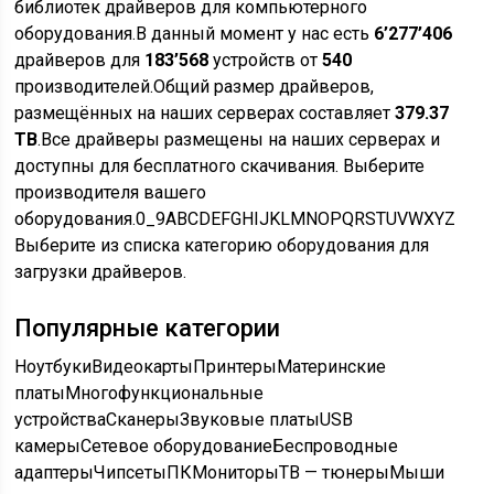
библиотек драйверов для компьютерного
оборудования.В данный момент у нас есть
6’277’406
драйверов для
183’568
устройств от
540
производителей.Общий размер драйверов,
размещённых на наших серверах составляет
379.37
TB
.Все драйверы размещены на наших серверах и
доступны для бесплатного скачивания.
Выберите
производителя вашего
оборудования.
0_9ABCDEFGHIJKLMNOPQRSTUVWXYZ
Выберите из списка категорию оборудования для
загрузки драйверов.
Популярные категории
Ноутбуки
Видеокарты
Принтеры
Материнские
платы
Многофункциональные
устройства
Сканеры
Звуковые платы
USB
камеры
Сетевое оборудование
Беспроводные
адаптеры
Чипсеты
ПК
Мониторы
ТВ — тюнеры
Мыши