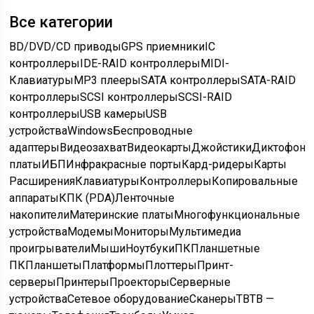
Все категории
BD/DVD/CD приводы
GPS приемники
IC
контроллеры
IDE-RAID контроллеры
MIDI-
Клавиатуры
MP3 плееры
SATA контроллеры
SATA-RAID
контроллеры
SCSI контроллеры
SCSI-RAID
контроллеры
USB камеры
USB
устройства
Windows
Беспроводные
адаптеры
Видеозахват
Видеокарты
Джойстики
Диктофон
платы
ИБП
Инфракрасные порты
Кард-ридеры
Карты
Расширения
Клавиатуры
Контроллеры
Копировальные
аппараты
КПК (PDA)
Ленточные
накопители
Материнские платы
Многофункциональные
устройства
Модемы
Мониторы
Мультимедиа
проигрыватели
Мыши
Ноутбуки
ПК
Планшетные
ПК
Планшеты
Платформы
Плоттеры
Принт-
серверы
Принтеры
Проекторы
Серверные
устройства
Сетевое оборудование
Сканеры
ТВ
ТВ —