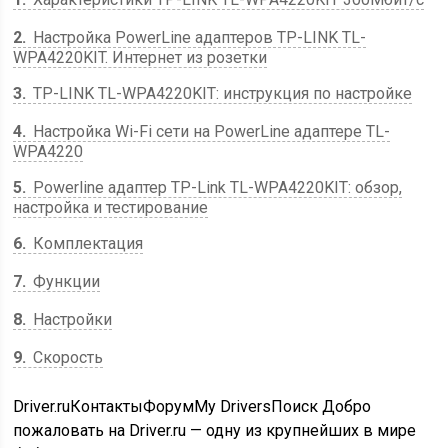
2
Настройка PowerLine адаптеров TP-LINK TL-
WPA4220KIT. Интернет из розетки
3
TP-LINK TL-WPA4220KIT: инструкция по настройке
4
Настройка Wi-Fi сети на PowerLine адаптере TL-
WPA4220
5
Powerline адаптер TP-Link TL-WPA4220KIT: обзор,
настройка и тестирование
6
Комплектация
7
Функции
8
Настройки
9
Скорость
Driver.ruКонтактыФорумMy DriversПоиск Добро
пожаловать на Driver.ru — одну из крупнейших в мире