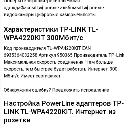
тюнеры
Телефония
Трекболы
Умная
одежда
Факсы
Цифровые альбомы
Цифровые
видеокамеры
Цифровые камеры
Чипсеты
Характеристики TP-LINK TL-
WPA4220KIT 300Мбит/с
Код производителя
TL-WPA4220KIT
EAN
6935364032258
Артикул
950365
Производитель
TP-Link
Максимальная скорость соединения
Чем больше
скорость, тем быстрее будет работать Интернет.
300
Мбит/с
Имеет сертификат
Обнаружили ошибку? Предложить исправление
Настройка PowerLine адаптеров TP-
LINK TL-WPA4220KIT. Интернет из
розетки