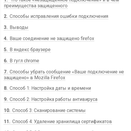
преимущества защищенного
2
Способы исправления ошибки подключения
3
Выводы
4
Ваше соединение не защищено firefox
5
В яндекс браузере
6
В гугл chrome
7
Способы убрать сообщение «Ваше подключение не
защищено» в Mozilla Firefox
8
Способ 1: Настройка даты и времени
9
Способ 2: Настройка работы антивируса
10
Способ 3: Сканирование системы
11
Способ 4: Удаление хранилища сертификатов