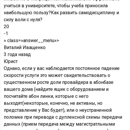
Виталий Иващенко
3 года назад
Юрист
Однако, если у вас наблюдается постоянное падение
скорости услуги это может свидетельствовать о
существенном росте доли провайдера в абонбазе
вашего дома (найдите ящик с оборудованием и
посчитайте абон линки, которые с него
выходят(некоторые, конечно, не активны, но
представление у Вас будет), или о неустраненной
поломке при переводе с дуплексной схемы передачи
данных (прием передача между магистратльными
комутаторами (свитчами) по разным волокнам) на
полудуплексную (прием/передача по одному волокну)
— резервное волокно, в случае повреждения
нескольких основных волокон магистральной оптики.
Обычно жильцы дома сами виноваты в таком
положении вещей предпочитая недопускать