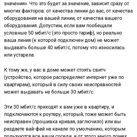
выдавать больше 40 мбит/с, потому что износилась
или устарела.
К тому же, у вас в доме может стоять свитч
(устройство, которое распределяет интернет уже по
квартирам), который в силу своих неисправностей
может выдавать не больше 30 мбит/с.
Эти 30 мбит/с приходят к вам уже в квартиру, и
подключаются к роутеру, который, тоже может быть
неисправен (прошивка кривая, заглючило) или вы
раздаете вай-фай на канале по умолчанию, которым
пользуются все ваши соседи, и от этого много помех,
или просто у вас много помех в здании, или роутер
стоит в комнате, от которой вас отделяет бетонная
стена с металлический арматурой, которая неплохо
экранирует (блокирует) сигнал.
И вот из-за всего вот этого в комнату, где вы сидите с