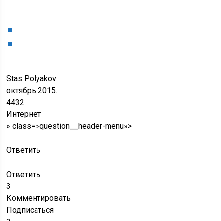
Stas Polyakov
октябрь 2015.
4432
Интернет
» class=»question__header-menu»>
Ответить
Ответить
3
Комментировать
Подписаться
3
2 ответа
Paul Karikh
4 года назад
Программист
Причин может быть несколько.