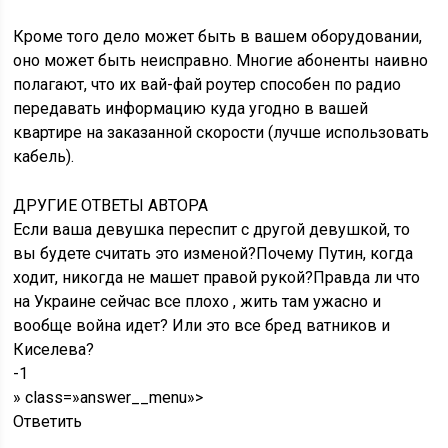
кабель).
ДРУГИЕ ОТВЕТЫ АВТОРА
Если ваша девушка переспит с другой девушкой, то
вы будете считать это изменой?Почему Путин, когда
ходит, никогда не машет правой рукой?Правда ли что
на Украине сейчас все плохо , жить там ужасно и
вообще война идет? Или это все бред ватников и
Киселева?
-1
» class=»answer__menu»>
Ответить
Рейтинг вопросов за день
1
Что будет, если самолет будет лететь просто прямо с
отключенными системами стабилизации? Почему он
не сможет улететь в космос?
2