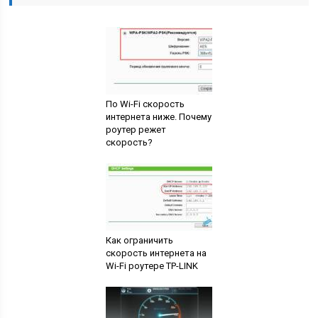
По Wi-Fi скорость
интернета ниже. Почему
роутер режет
скорость?
Как ограничить
скорость интернета на
Wi-Fi роутере TP-LINK
Почему на ноутбуке
маленькая скорость
интернета через Wi-Fi,
из-за чего это
происходит и как