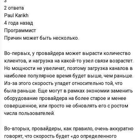
Во-первых, у провайдера может вырасти количество
клиентов, и нагрузка на какой-то узел связи возрастет.
Но мощности не увеличат, поэтому загрузка каналов в
наиболее популярное время будет выше, чем раньше.
Из-за этого скорость упадет относительно той, что
была раньше. Еще могут в рамках экономии заменить
оборудование провайдера на более старое и менее
совершенное, или просто не обновлять его с ростом
числа пользователей.
Во-вторых, провайдеры, как правило, очень аккуратно
говорят, что скорость будет «до определенного
значения». Что это будет за значение, зависит сразу от
многих факторов: от качества линии до вас, от качества
оборудования на вашей линии, от качества вашего
оборудования. Допустим, если вам пообещали
условные 50 мбит/с (это просто тариф), но реально
ваша линия (к которой подключен дом) не может