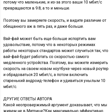
Вай-фай может быть еще больше испортить вам
удовольствие, потому что в некоторых режимах
работы некоторых стандартов может случиться так, что
вай-фай будет работать со скоростью самого
медленного устройства. Поэтому, вы можете измерить
скорость на своем новом ноутбуке через новый роутер
и обрадоваться 20 мбит/c, а потом включить
старенький андроид-телефон и удивиться унылым 10
мбит/с.
ДРУГИЕ ОТВЕТЫ АВТОРА
Какой неопровержимый аргумент доказывает, что мы
живем не в Матрице?Как максимально эффективно
учиться в университете, чтобы учеба приносила
наибольшую пользу?Как развить самодисциплину и
силу воли с нуля?
20
-1
» class=»answer__menu»>