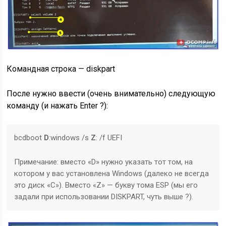
Командная строка — diskpart
После нужно ввести (очень внимательно) следующую
команду (и нажать Enter ?):
bcdboot
D
:windows /s
Z
: /f UEFI
Примечание
: вместо «D» нужно указать тот том, на
котором у вас установлена Windows (далеко не всегда
это диск «C»). Вместо «Z» — букву тома ESP (мы его
задали при использовании DISKPART, чуть выше ?).