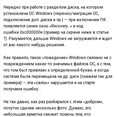
Нередко при работе с разделом диска, на котором
установлена ОС Windows (перенос/миграция ОС,
подключение доп. диска и пр.) — при включении ПК
появляется синее окно
«Recovery…»
и код
ошибки
0xc000000e
(пример на скрине ниже в статье
?). Разумеется, дальше Windows не загружается и ждет
от вас какого-нибудь решения…
Как правило, такое «поведение» Windows связано не с
повреждением каких-то значимых файлов ОС, а с тем,
что том был привязан к определенной букве, и когда
система была перемещена на др. диск
(скажем так для
примера)
— эта «связь» нарушается и на старте
получаем ошибку…
Не так давно, как раз разбирался с этим «добром»,
попутно сделав несколько фото. Думаю, это
небольшая заметка сможет помочь тем, кто