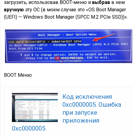
загрузить, использовав BOOT-меню и
выбрав
в нем
вручную
эту ОС (в моем случае это «OS Boot Manager
(UEFI) — Windows Boot Manager (SPCC M.2 PCIe SSD))».
BOOT Меню
Код исключения
0xc0000005. Ошибка
при запуске
приложения
0xc0000005