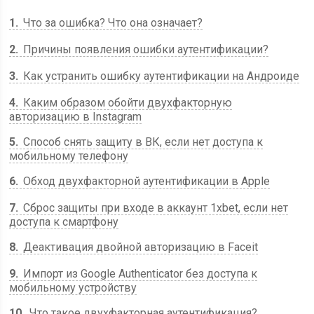
1
Что за ошибка? Что она означает?
2
Причины появления ошибки аутентификации?
3
Как устранить ошибку аутентификации на Андроиде
4
Каким образом обойти двухфакторную
авторизацию в Instagram
5
Способ снять защиту в ВК, если нет доступа к
мобильному телефону
6
Обход двухфакторной аутентификации в Apple
7
Сброс защиты при входе в аккаунт 1xbet, если нет
доступа к смартфону
8
Деактивация двойной авторизацию в Faceit
9
Импорт из Google Authenticator без доступа к
мобильному устройству
10
Что такое двухфакторная аутентификация?