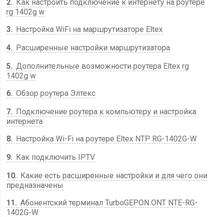
2
Как настроить подключение к интернету на роутере
rg 1402g w
3
Настройка WiFi на маршрутизаторе Eltex
4
Расширенные настройки маршрутизатора
5
Дополнительные возможности роутера Eltex rg
1402g w
6
Обзор роутера Элтекс
7
Подключение роутера к компьютеру и настройка
интернета
8
Настройка Wi-Fi на роутере Eltex NTP RG-1402G-W
9
Как подключить IPTV
10
Какие есть расширенные настройки и для чего они
предназначены
11
Абонентский терминал TurboGEPON ONT NTE-RG-
1402G-W