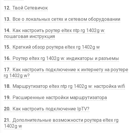
12
Твой Сетевичок
13
Все о локальных сетях и сетевом оборудовании
14
Как настроить роутер eltex ntp rg 1402g w:
пошаговая инструкция
15
Краткий обзор роутера eltex rg 1402g w
16
Роутер eltex rg 1402g w: индикаторы и разъемы
17
Как настроить подключение к интернету на роутере
rg 1402g w?
18
Маршрутизатор eltex ntp rg 1402g w: настройка wifi
19
Расширенные настройки маршрутизатора
20
Как настроить подключение IpTV?
21
Дополнительные возможности роутера eltex rg
1402g w