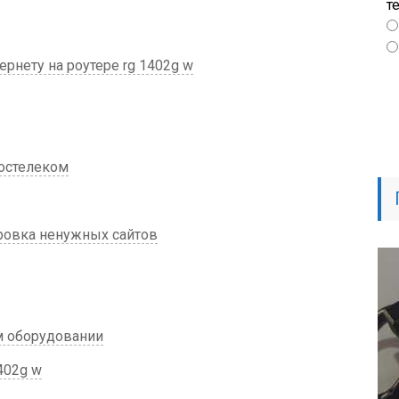
т
рнету на роутере rg 1402g w
Ростелеком
ровка ненужных сайтов
м оборудовании
402g w