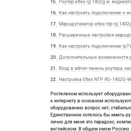
15
Роутер eltex rg 1402g w: индика
16
Как настроить подключение к инт
17
Маршрутизатор eltex ntp rg 1402g
18
Расширенные настройки маршру
19
Как настроить подключение IpT
20
Дополнительные возможности роу
21
Вход в admin-панель роутера, нас
22
Настройка Eltex NTP RG-1402G-
Ростелеком использует оборудован
к интернету в основном используют
оборудованию вопрос нет, стабильно
Единственное хотелось бы иметь ру
лично для меня это парадокс, компа
английском. В общем умом Россию н