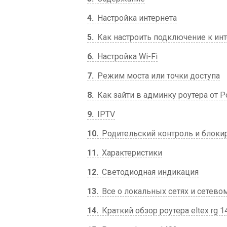
4
Настройка интернета
5
Как настроить подключение к инте
6
Настройка Wi-Fi
7
Режим моста или точки доступа
8
Как зайти в админку роутера от 
9
IPTV
10
Родительский контроль и блоки
11
Характеристики
12
Светодиодная индикация
13
Все о локальных сетях и сетево
14
Краткий обзор роутера eltex rg 1