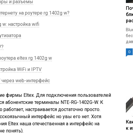
торы и разъемы
По
ернету на роутере rg 1402g w?
бл
ра
 w: настройка wifi
Blu
тизатора
бес
дав
V?
0
тера eltex rg 1402g w
тройка WiFi и IPTV
W через web-интерфейс
ие фирмы Eltex. Для подключения пользователей
ся абонентские терминалы NTE-RG-1402G-W. К
 работает, настраивается достаточно просто.
сскоязычный интерфейс но увы его нет. Хотя
Ка
ния Eltex наша отечественная а интерфейс на
к 
е понять).