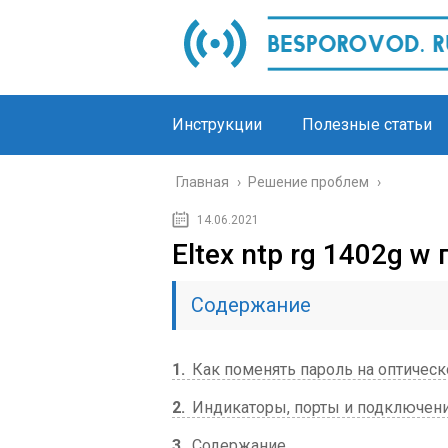
Инструкции
Полезные статьи
Главная
›
Решение проблем
›
14.06.2021
Eltex ntp rg 1402g 
Содержание
1
Как поменять пароль на оптичес
2
Индикаторы, порты и подключен
3
Содержание