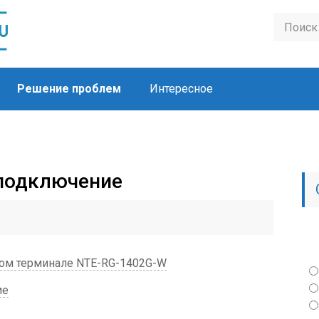
Решение проблем
Интересное
w подключение
ком терминале NTE-RG-1402G-W
ие