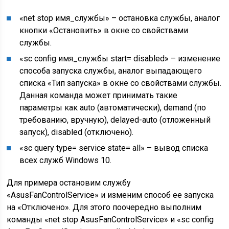
«
net stop имя_службы
» – остановка службы, аналог
кнопки «Остановить» в окне со свойствами
службы.
«
sc config имя_службы start= disabled
» – изменение
способа запуска службы, аналог выпадающего
списка «Тип запуска» в окне со свойствами службы.
Данная команда может принимать такие
параметры как auto (автоматически), demand (по
требованию, вручную), delayed-auto (отложенный
запуск), disabled (отключено).
«
sc query type= service state= all
» – вывод списка
всех служб Windows 10.
Для примера остановим службу
«AsusFanControlService» и изменим способ ее запуска
на «Отключено». Для этого поочередно выполним
команды «
net stop AsusFanControlService
» и «
sc config