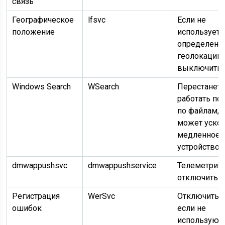
связь
Географическое
lfsvc
Если не
положение
используетс
определени
геолокации
выключить
Windows Search
WSearch
Перестанет
работать по
по файлам, 
может уско
медленное
устройство
dmwappushsvc
dmwappushservice
Телеметрия
отключить
Регистрация
WerSvc
Отключить,
ошибок
если не
используют