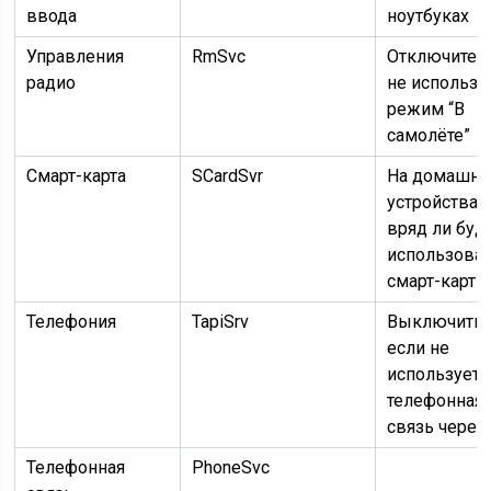
ввода
ноутбуках
Управления
RmSvc
Отключите, 
радио
не использу
режим “В
самолёте”
Смарт-карта
SCardSvr
На домашни
устройствах
вряд ли буд
использоват
смарт-карты
Телефония
TapiSrv
Выключить,
если не
используетс
телефонная
связь через
Телефонная
PhoneSvc