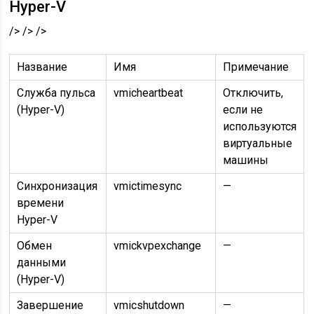
Hyper-V
/> /> />
Название
Имя
Примечание
Служба пульса
vmicheartbeat
Отключить,
(Hyper-V)
если не
используются
виртуальные
машины
Синхронизация
vmictimesync
—
времени
Hyper-V
Обмен
vmickvpexchange
—
данными
(Hyper-V)
Завершение
vmicshutdown
—