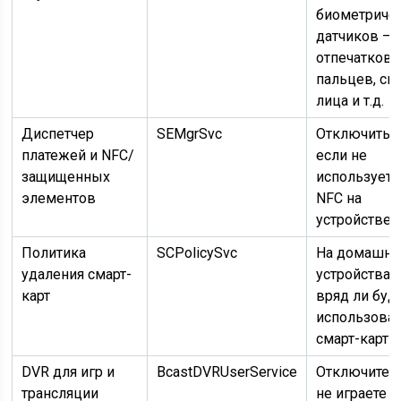
биометриче
датчиков —
отпечатков
пальцев, ск
лица и т.д.
Диспетчер
SEMgrSvc
Отключить,
платежей и NFC/
если не
защищенных
используетс
элементов
NFC на
устройстве
Политика
SCPolicySvc
На домашни
удаления смарт-
устройствах
карт
вряд ли буд
использоват
смарт-карты
DVR для игр и
BcastDVRUserService
Отключите, 
трансляции
не играете в