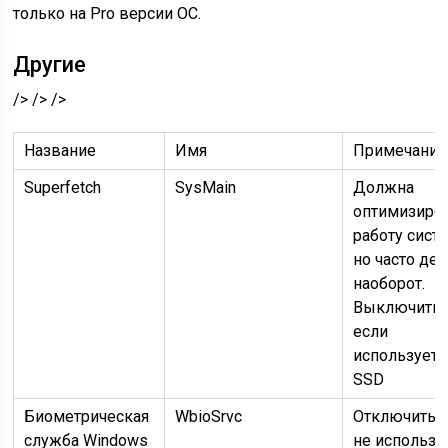
только на Pro версии ОС.
Другие
/> /> />
Название
Имя
Примечание
Superfetch
SysMain
Должна
оптимизиро
работу сист
но часто дел
наоборот.
Выключить
если
используетс
SSD
Биометрическая
WbioSrvc
Отключить 
служба Windows
не использу