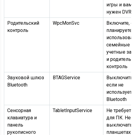
игры и вам 
нужен DVR
Родительский
WpcMonSvc
Включите, е
контроль
планируете
использова
семейные
учетные зап
и родительс
контроль
Звуковой шлюз
BTAGService
Выключить,
Bluetooth
если не
используетс
Bluetooth
Сенсорная
TabletInputService
Не требуетс
клавиатура и
для ПК. Не
панель
выключать 
рукописного
планшетах и