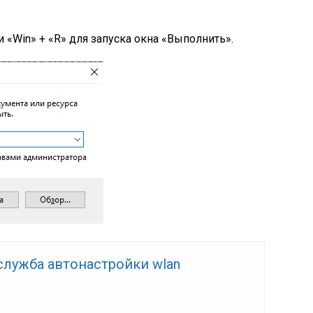
Win» + «R» для запуска окна «Выполнить».
служба автонастройки wlan