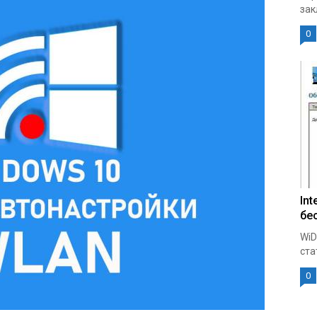
зак
0
Int
бе
WiD
ста
0