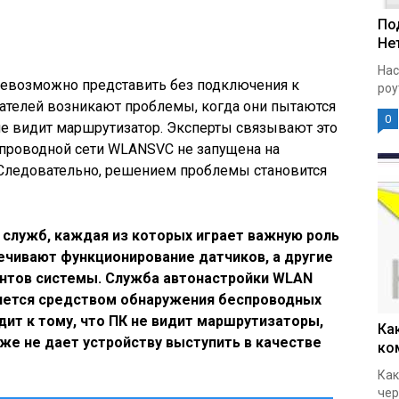
По
Нет
Нас
евозможно представить без подключения к
роу
вателей возникают проблемы, когда они пытаются
0
 не видит маршрутизатор. Эксперты связывают это
еспроводной сети WLANSVC не запущена на
 Следовательно, решением проблемы становится
 служб, каждая из которых играет важную роль
ечивают функционирование датчиков, а другие
нтов системы. Служба автонастройки WLAN
вляется средством обнаружения беспроводных
дит к тому, что ПК не видит маршрутизаторы,
Ка
же не дает устройству выступить в качестве
ко
Как
чер