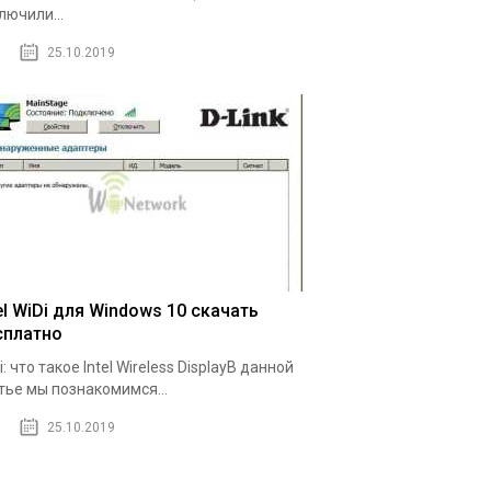
лючили...
25.10.2019
el WiDi для Windows 10 скачать
сплатно
i: что такое Intel Wireless DisplayВ данной
тье мы познакомимся...
25.10.2019