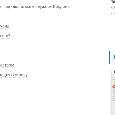
т
ся подключиться к службе» Виндовс
манд
 это?
еестром
андную строку