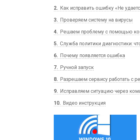
2
Как исправить ошибку «Не удает
3
Проверяем систему на вирусы
4
Решаем проблему с помощью ко
5
Служба политики диагностики: что
6
Почему появляется ошибка
7
Ручной запуск
8
Разрешаем сервису работать с р
9
Исправляем ситуацию через ком
10
Видео инструкция