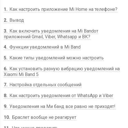
1
Как настроить приложение Mi Home на телефоне?
2
Вывод
3
Как включить уведомления на Mi Bandот
приложений Gmail, Viber, Whatsapp и ВК?
4
Функции уведомлений в Mi Band
5
Какие типы уведомлений можно настроить
6
Как установить разную вибрацию уведомлений на
Xiaomi Mi Band 5
7
Настройка отдельных сообщений
8
Как настроить уведомления от WhatsApp и Viber
9
Уведомления на Ми банд все равно не приходят!
10
Браслет вообще не реагирует