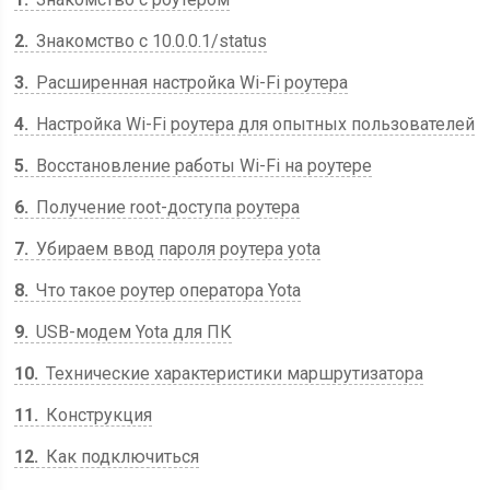
2
Знакомство с 10.0.0.1/status
3
Расширенная настройка Wi-Fi роутера
4
Настройка Wi-Fi роутера для опытных пользователей
5
Восстановление работы Wi-Fi на роутере
6
Получение root-доступа роутера
7
Убираем ввод пароля роутера yota
8
Что такое роутер оператора Yota
9
USB-модем Yota для ПК
10
Технические характеристики маршрутизатора
11
Конструкция
12
Как подключиться