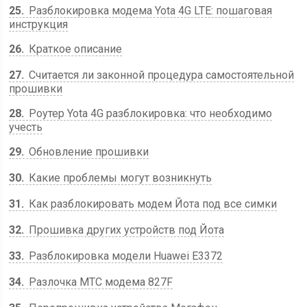
25
Разблокировка модема Yota 4G LTE: пошаговая
инструкция
26
Краткое описание
27
Считается ли законной процедура самостоятельной
прошивки
28
Роутер Yota 4G разблокировка: что необходимо
учесть
29
Обновление прошивки
30
Какие проблемы могут возникнуть
31
Как разблокировать модем Йота под все симки
32
Прошивка других устройств под Йота
33
Разблокировка модели Huawei E3372
34
Разлочка МТС модема 827F