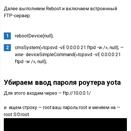
Далее выполняем Reboot и включаем встроенный
FTP-сервер:
rebootDevice(null);
cmsSystem(«tcpsvd -vE 0.0.0.0 21 ftpd -w /», null); —
или- deviceSimpleCommand(«tcpsvd -vE 0.0.0.0 21
ftpd -w /», null);
Убираем ввод пароля роутера yota
Для этого входим через — ftp://10.0.0.1/
и ищем строку — root:ваш пароль:root и меняем на —
root::0:0:root.