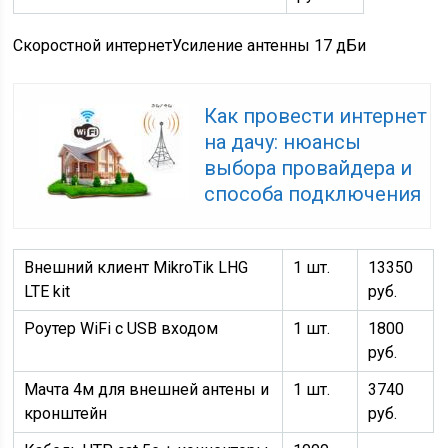
Скоростной интернет
Усиление антенны 17 дБи
Как провести интернет
на дачу: нюансы
выбора провайдера и
способа подключения
Внешний клиент MikroTik LHG
1 шт.
13350
LTE kit
руб.
Роутер WiFi с USB входом
1 шт.
1800
руб.
Мачта 4м для внешней антены и
1 шт.
3740
кронштейн
руб.