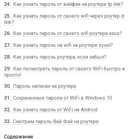
24
Как узнать пароль от вайфая на роутере tp link?
25
Как узнать пароль от своего wifi через роутер d-
link?
26
Как узнать пароль от своего wifi роутера asus?
27
Как узнать пароль на wifi на роутере zyxel?
28
Как узнать пароль роутера, если забыл?
29
Как посмотреть пароль от своего WiFi быстро и
просто!
30
Пароль написан на роутере
31
Сохраненные пароли от WiFi в Windows 10
32
Как узнать пароль от WiFi на Android
33
Смотрим пароль Вай-Фай на роутере
Содержание