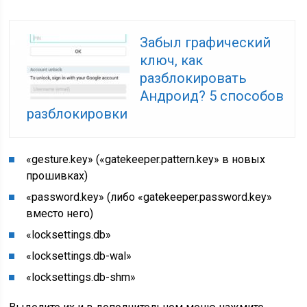
Забыл графический
ключ, как
разблокировать
Андроид? 5 способов
разблокировки
«gesture.key» («gatekeeper.pattern.key» в новых
прошивках)
«password.key» (либо «gatekeeper.password.key»
вместо него)
«locksettings.db»
«locksettings.db-wal»
«locksettings.db-shm»