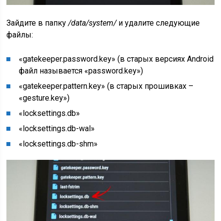
Зайдите в папку
/data/system/
и удалите следующие
файлы:
«gatekeeper.password.key» (в старых версиях Android
файл называется «password.key»)
«gatekeeper.pattern.key» (в старых прошивках –
«gesture.key»)
«locksettings.db»
«locksettings.db-wal»
«locksettings.db-shm»