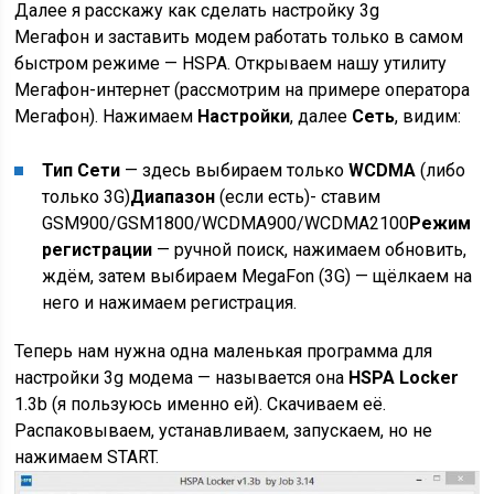
Далее я расскажу как сделать настройку 3g
Мегафон и заставить модем работать только в самом
быстром режиме — HSPA. Открываем нашу утилиту
Мегафон-интернет (рассмотрим на примере оператора
Мегафон). Нажимаем
Настройки
, далее
Сеть
, видим:
Тип Сети
— здесь выбираем только
WCDMA
(либо
только 3G)
Диапазон
(если есть)- ставим
GSM900/GSM1800/WCDMA900/WCDMA2100
Режим
регистрации
— ручной поиск, нажимаем обновить,
ждём, затем выбираем MegaFon (3G) — щёлкаем на
него и нажимаем регистрация.
Теперь нам нужна одна маленькая программа для
настройки 3g модема — называется она
HSPA Locker
1.3b (я пользуюсь именно ей). Скачиваем её.
Распаковываем, устанавливаем, запускаем, но не
нажимаем START.