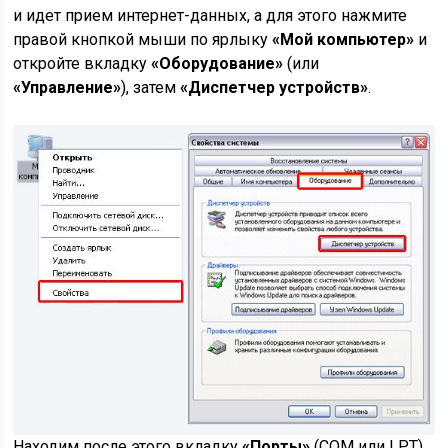
и идет прием интернет-данных, а для этого нажмите
правой кнопкой мыши по ярлыку
«Мой компьютер»
и
откройте вкладку
«Оборудование»
(или
«Управление»
), затем
«Диспетчер устройств»
.
Находим после этого вкладку
«Порты»
(COM или LPT),