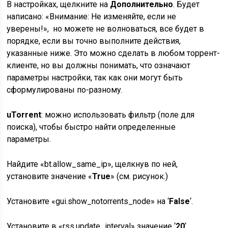
В настройках, щелкните на
Дополнительно
. Будет
написано: «Внимание: Не изменяйте, если не
уверены!», но можете не волноваться, все будет в
порядке, если вы точно выполните действия,
указанные ниже. Это можно сделать в любом торрент-
клиенте, но вы должны понимать, что означают
параметры настройки, так как они могут быть
сформулированы по-разному.
uTorrent
: можно использовать фильтр (поле для
поиска), чтобы быстро найти определенные
параметры.
Найдите «bt.allow_same_ip», щелкнув по ней,
установите значение «
True
» (см. рисунок.)
Установите «gui.show_notorrents_node» на ‘
False
‘.
Установите в «rss.update_interval» значение ‘
20
‘