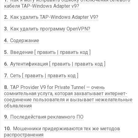
кабеля TAP-Windows Adapter v9?
2
Как удалить TAP-Windows Adapter V9?
3
Как удалить программу OpenVPN?
4
Содержание
5
Введение [ править | править код ]
6
Аутентификация [ править | править код ]
7
Сеть [ править | править код ]
8
TAP Provider V9 for Private Tunnel — очень
сомнительная услуга, которая захватывает интернет-
соединение пользователя и вызывает нежелательные
объявления
9
Последействия рекламного ПО
10
Мошенники придерживаются тех же методов
распространения