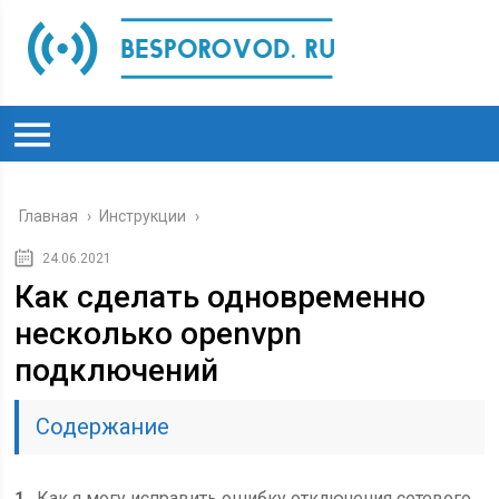
Главная
›
Инструкции
›
24.06.2021
Как сделать одновременно
несколько openvpn
подключений
Содержание
1
Как я могу исправить ошибку отключения сетевого