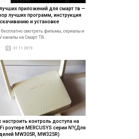
 лучших приложений для смарт тв —
зор лучших программ, инструкция
 скачиванию и установке
 бесплатно смотреть фильмы, сериалы и
V каналы на Смарт ТВ...
01.11.2019
к настроить контроль доступа на
-Fi роутере MERCUSYS серии N?(Для
делей MW305R, MW325R)