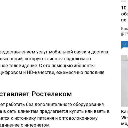
10
об
по
Как
IPT
0
редоставлением услуг мобильной связи и доступа
ярных опций, которую клиенты подключают
вное телевидение. С его помощью абоненты
 цифровом и HD-качестве, ежемесячно пополняя
оставляет Ростелеком
т работать без дополнительного оборудования.
а в сеть клиентам предлагается купить или взять в
Ка
Wi
ается к источнику питания и оптоволоконному
мо
единение с интернетом.