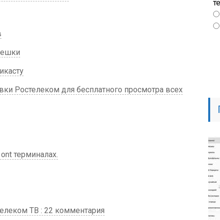
т
в
лешки
икасту
вки Ростелеком для бесплатного просмотра всех
 ont терминалах.
телеком ТВ : 22 комментария