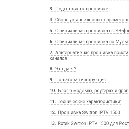
3
Подготовка к прошивке
4
Сброс установленных параметро
5
Официальная прошивка с USB-ф
6
Официальная прошивка по Мульт
7
Альтернативная прошивка приста
каналов
8
Что дает?
9
Пошаговая инструкция
10
Блог о модемах, роутерах и gpon
11
Технические характеристики:
12
Прошивка Switron IPTV 1500
13
Rotek Switron IPTV 1500 для Рос