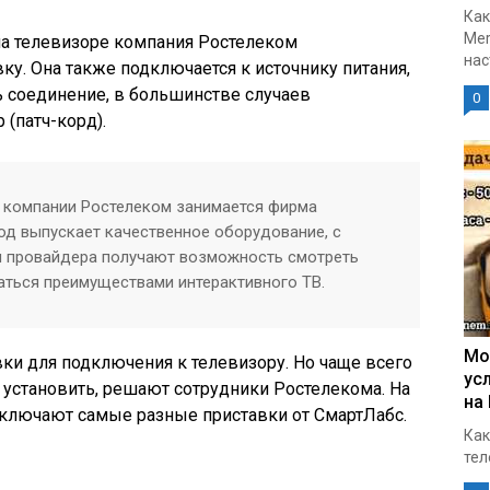
Как
Mer
а телевизоре компания Ростелеком
нас
ку. Она также подключается к источнику питания,
ь соединение, в большинстве случаев
0
(патч-корд).
 компании Ростелеком занимается фирма
од выпускает качественное оборудование, с
 провайдера получают возможность смотреть
ться преимуществами интерактивного ТВ.
Мо
ки для подключения к телевизору. Но чаще всего
ус
 установить, решают сотрудники Ростелекома. На
на
дключают самые разные приставки от СмартЛабс.
Как
тел