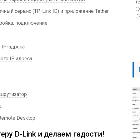
т
ный сервис (TP-Link ID) и приложение Tether
тройка, подключение
 IP-адреса
ого IP адреса
шрутизатор
а
Remote Desktop
еру D-Link и делаем гадости!