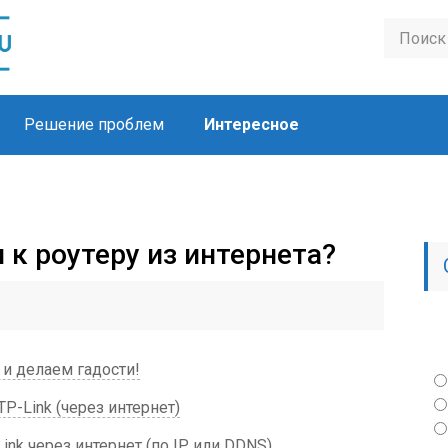
Решение проблем
Интересное
 к роутеру из интернета?
 и делаем гадости!
P-Link (через интернет)
ink через интернет (по IP или DDNS)