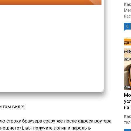
Как
Mer
нас
0
Мо
ус
рытом виде!
на
Как
ю строку браузера сразу же после адреса роутера
тел
«внешнего»), вы получите логин и пароль в