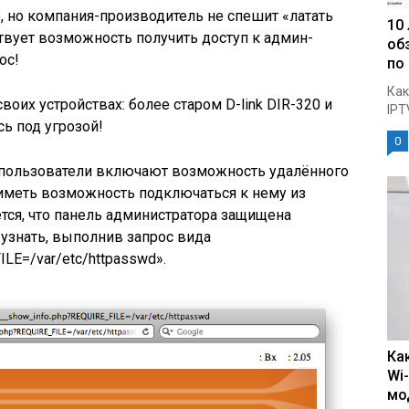
 но компания-производитель не спешит «латать
10
твует возможность получить доступ к админ-
об
ос!
по
Как
воих устройствах: более старом D-link DIR-320 и
IPT
ь под угрозой!
0
е пользователи включают возможность удалённого
 иметь возможность подключаться к нему из
тся, что панель администратора защищена
 узнать, выполнив запрос вида
LE=/var/etc/httpasswd».
Ка
Wi
мо