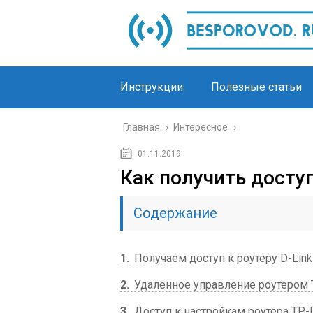
Инструкции
Полезные статьи
Главная
›
Интересное
›
01.11.2019
Как получить доступ
Содержание
1
Получаем доступ к роутеру D-Link
2
Удаленное управление роутером T
3
Доступ к настройкам роутера TP-L