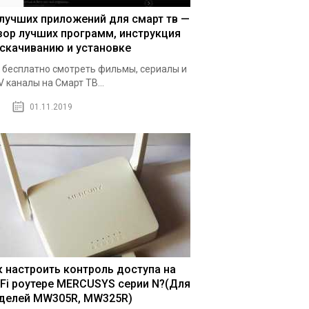
 лучших приложений для смарт тв —
зор лучших программ, инструкция
 скачиванию и установке
 бесплатно смотреть фильмы, сериалы и
V каналы на Смарт ТВ...
01.11.2019
к настроить контроль доступа на
-Fi роутере MERCUSYS серии N?(Для
делей MW305R, MW325R)