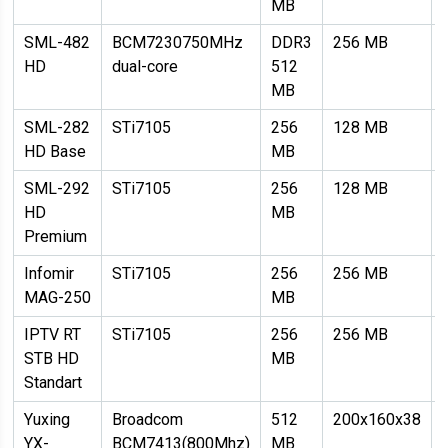
MB
SML-482
BCM7230750MHz
DDR3
256 MB
HD
dual-core
512
MB
SML-282
STi7105
256
128 MB
HD Base
MB
SML-292
STi7105
256
128 MB
HD
MB
Premium
Infomir
STi7105
256
256 MB
MAG-250
MB
IPTV RT
STi7105
256
256 MB
STB HD
MB
Standart
Yuxing
Broadcom
512
200x160x38
YX-
BCM7413(800Mhz)
MB