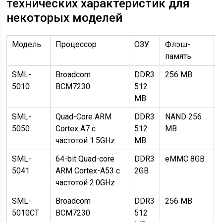
технических характеристик для
некоторых моделей
Модель
Процессор
ОЗУ
Флэш-
память
SML-
Broadcom
DDR3
256 MB
5010
BCM7230
512
MB
SML-
Quad-Core ARM
DDR3
NAND 256
5050
Cortex A7 с
512
MB
частотой 1.5GHz
MB
SML-
64-bit Quad-core
DDR3
eMMC 8GB
5041
ARM Cortex-A53 с
2GB
частотой 2.0GHz
SML-
Broadcom
DDR3
256 MB
5010CT
BCM7230
512