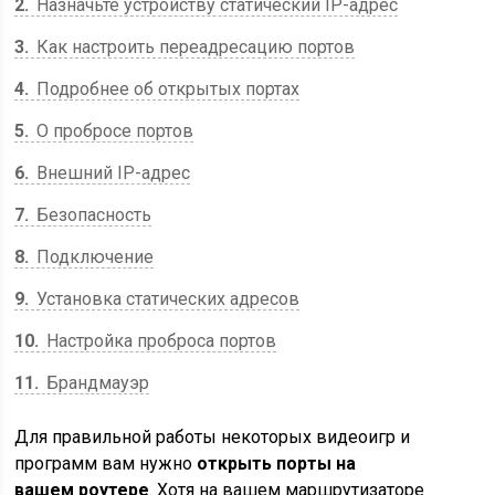
2
Назначьте устройству статический IP-адрес
3
Как настроить переадресацию портов
4
Подробнее об открытых портах
5
О пробросе портов
6
Внешний IP-адрес
7
Безопасность
8
Подключение
9
Установка статических адресов
10
Настройка проброса портов
11
Брандмауэр
Для правильной работы некоторых видеоигр и
программ вам нужно
открыть
порты на
вашем роутере
. Хотя на вашем маршрутизаторе