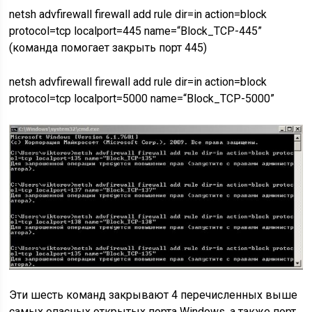
netsh advfirewall firewall add rule dir=in action=block
protocol=tcp localport=445 name=“Block_TCP-445”
(команда помогает закрыть порт 445)
netsh advfirewall firewall add rule dir=in action=block
protocol=tcp localport=5000 name=“Block_TCP-5000”
Эти шесть команд закрывают 4 перечисленных выше
самых опасных открытых порта Windows, а также порт