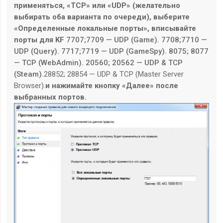
применяться, «TCP» или «UDP» (желательно
выбирать оба варианта по очереди), выберите
«Определенные локальные порты», вписывайте
порты для KF
7707;7709 — UDP (Game). 7708;7710 —
UDP (Query). 7717;7719 — UDP (GameSpy). 8075; 8077
— TCP (WebAdmin). 20560; 20562 — UDP & TCP
(Steam).
28852;
28854
—
UDP &
TCP (Master Server
Browser).
и нажимайте кнопку «Далее» после
выбранных портов.