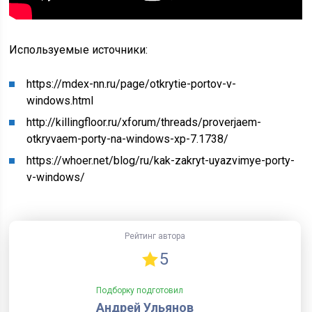
Используемые источники:
https://mdex-nn.ru/page/otkrytie-portov-v-
windows.html
http://killingfloor.ru/xforum/threads/proverjaem-
otkryvaem-porty-na-windows-xp-7.1738/
https://whoer.net/blog/ru/kak-zakryt-uyazvimye-porty-
v-windows/
Рейтинг автора
5
Подборку подготовил
Андрей Ульянов