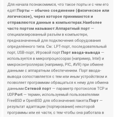
Для начала познакомимся, что такое порты и с чем его
едят:
Порты — обычно соединение (физическое или
логическое), через которое принимаются и
отправляются данные в компьютерах.
Наиболее
часто портом называют:
Аппаратный порт
—
специализированный разъём в компьютере,
предназначенный для подключения оборудования
определённого типа. См.: LPT-порт, последовательный
порт, USB-порт, Игровой порт.
Порт ввода-вывода
—
используется в микропроцессорах (например, Intel) и
микроконтроллерах (например, PIC, AVR) при обмене
данными с аппаратным обеспечением. Порт ввода-
вывода сопоставляется с тем или иным устройством и
позволяет программам обращаться к нему для обмена
данными.
Сетевой порт
— параметр протоколов TCP и
UDP.
Port
— термин, используемый пользователями
FreeBSD и OpenBSD для обозначения пакета.
Порт
—
результат адаптации (портирования) некоторой
программы или её части, с тем чтобы она работала в