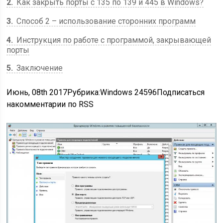
2
Как закрыть порты с 135 по 139 и 445 в Windows?
3
Способ 2 – использование сторонних программ
4
Инструкция по работе с программой, закрывающей
порты
5
Заключение
Июнь, 08th 2017
Рубрика:
Windows 24596
Подписаться
на
комментарии по RSS