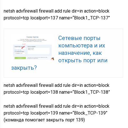
netsh advfirewall firewall add rule dir=in action=block
protocol=tcp localport=137 name=“Block1_TCP-137”
Сетевые порты
компьютера и их
назначение, как
открыть порт или
закрыть?
netsh advfirewall firewall add rule dir=in action=block
protocol=tcp localport=138 name=“Block1_TCP-138”
netsh advfirewall firewall add rule dir=in action=block
protocol=tcp localport=139 name=“Block_TCP-139”
(команда помогает закрыть порт 139)