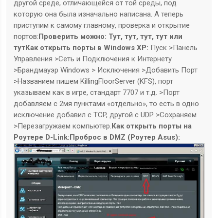
другой среде, отличающейся от той среды, под
которую она была изначально написана. А теперь
приступим к самому главному, проверка и открытие
портов:
Проверить можно: Тут, тут, тут, тут или
тут
Как открыть порты в Windows XP:
Пуск >Панель
Управления >Сеть и Подключения к Интернету
>Брандмауэр Windows > Исключения >Добавить Порт
>Названием пишем KillingFloorServer (KFS), порт
указываем как в игре, стандарт 7707 и т.д. >Порт
добавляем с 2мя пунктами «отдельно», то есть в одно
исключение добавил с TCP, другой с UDP >Сохраняем
>Перезагружаем компьютер.
Как открыть порты на
Роутере D-Link:
Проброс в DMZ (Роутер Asus):