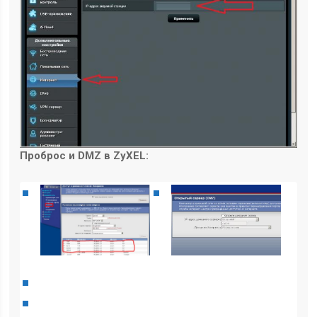
Проброс и DMZ в ZyXEL: