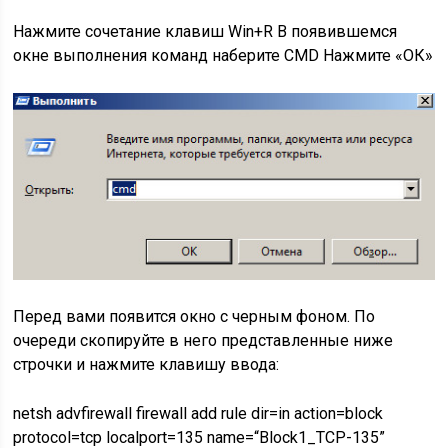
Нажмите сочетание клавиш Win+R В появившемся
окне выполнения команд наберите CMD Нажмите «ОК»
Перед вами появится окно с черным фоном. По
очереди скопируйте в него представленные ниже
строчки и нажмите клавишу ввода:
netsh advfirewall firewall add rule dir=in action=block
protocol=tcp localport=135 name=“Block1_TCP-135”