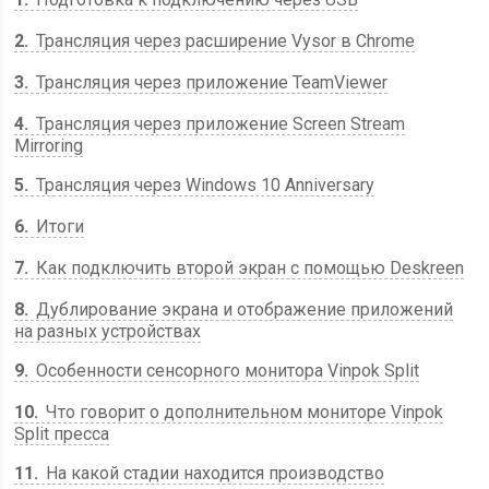
2
Трансляция через расширение Vysor в Chrome
3
Трансляция через приложение TeamViewer
4
Трансляция через приложение Screen Stream
Mirroring
5
Трансляция через Windows 10 Anniversary
6
Итоги
7
Как подключить второй экран с помощью Deskreen
8
Дублирование экрана и отображение приложений
на разных устройствах
9
Особенности сенсорного монитора Vinpok Split
10
Что говорит о дополнительном мониторе Vinpok
Split пресса
11
На какой стадии находится производство