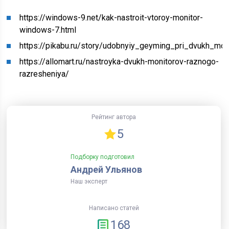
https://windows-9.net/kak-nastroit-vtoroy-monitor-
windows-7.html
https://pikabu.ru/story/udobnyiy_geyming_pri_dvukh_mo
https://allomart.ru/nastroyka-dvukh-monitorov-raznogo-
razresheniya/
Рейтинг автора
5
Подборку подготовил
Андрей Ульянов
Наш эксперт
Написано статей
168