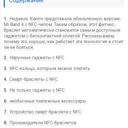
Содержание
1
Недавно Xiaomi представила обновлённую версию
Mi Band 4 с NFC-чипом. Таким образом, этот фитнес-
браслет автоматически становится самым доступным
гаджетом с бесконтактной оплатой. Рассказываем,
почему это хорошо, как работает эта технология и стоит
ли её бояться.
2
Наручные гаджеты с NFC
3
NFC кольцо, которым можно платить
4
Смарт-браслеты с NFC
5
Не только гаджеты с NFC:
6
необычные платежные аксессуары
7
Устройство смарт-браслета с NFC
8
Производители NFC-браслетов