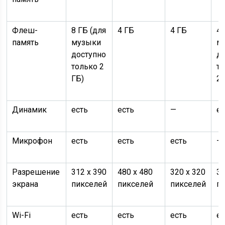
Флеш-
8 ГБ (для
4 ГБ
4 ГБ
4 
память
музыки
м
доступно
д
только 2
т
ГБ)
2,
Динамик
есть
есть
—
ес
Микрофон
есть
есть
есть
—
Разрешение
312 x 390
480 х 480
320 x 320
34
экрана
пикселей
пикселей
пикселей
п
Wi-Fi
есть
есть
есть
ес