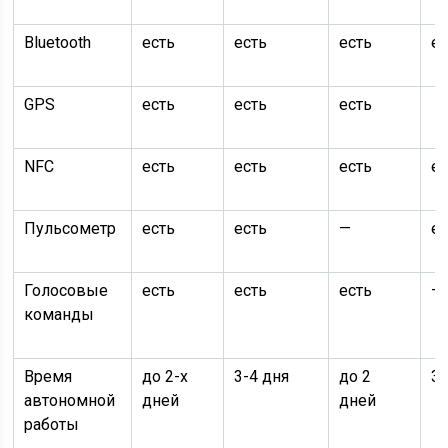
Bluetooth
есть
есть
есть
ес
GPS
есть
есть
есть
—
NFC
есть
есть
есть
ес
Пульсометр
есть
есть
—
ес
Голосовые
есть
есть
есть
—
команды
Время
до 2-х
3-4 дня
до 2
3-
автономной
дней
дней
работы