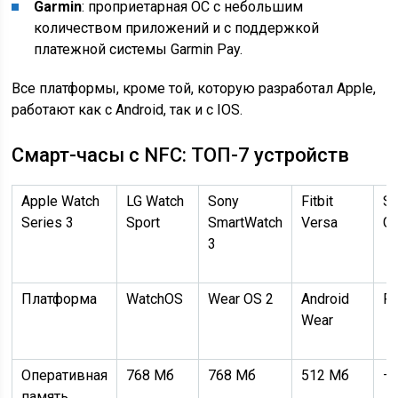
Garmin
: проприетарная ОС с небольшим
количеством приложений и с поддержкой
платежной системы Garmin Pay.
Все платформы, кроме той, которую разработал Apple,
работают как с Android, так и с IOS.
Смарт-часы c NFC: ТОП-7 устройств
Apple Watch
LG Watch
Sony
Fitbit
S
Series 3
Sport
SmartWatch
Versa
Ge
3
Платформа
WatchOS
Wear OS 2
Android
Fi
Wear
Оперативная
768 Мб
768 Мб
512 Мб
—
память