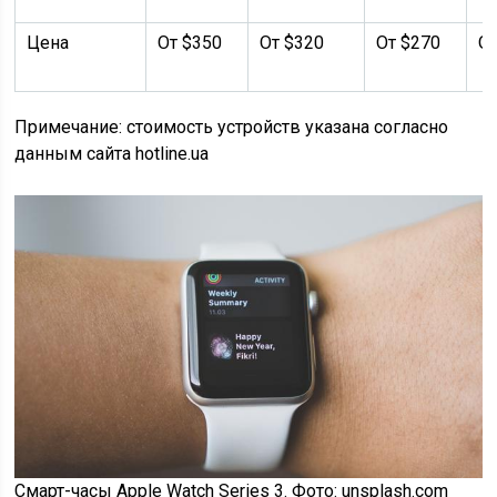
Цена
От $350
От $320
От $270
О
Примечание: стоимость устройств указана согласно
данным сайта hotline.ua
Смарт-часы Apple Watch Series 3. Фото: unsplash.com