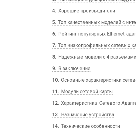
4
Хорошие производители
5
Топ качественных моделей с инт
6
Рейтинг популярных Ethernet-ада
7
Топ низкопрофильных сетевых ка
8
Надежные модели с 4 разъемами
9
В заключение
10
Основные характеристики сетев
11
Модули сетевой карты
12
Характеристика Сетевого Адапт
13
Назначение устройства
14
Технические особенности