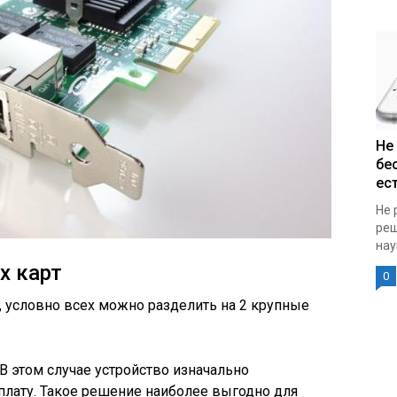
Не
бе
ест
Не 
реш
нау
х карт
0
 условно всех можно разделить на 2 крупные
В этом случае устройство изначально
плату. Такое решение наиболее выгодно для