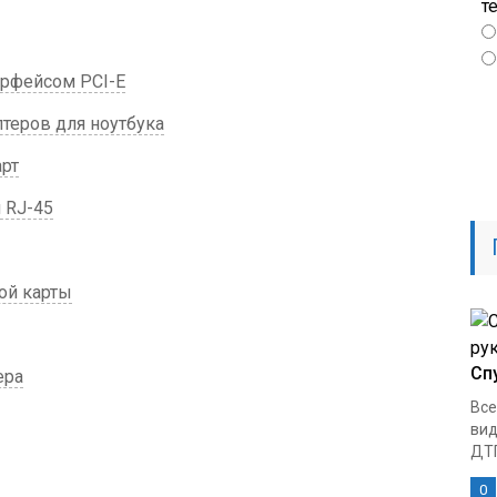
т
ерфейсом PCI-E
птеров для ноутбука
рт
 RJ-45
ой карты
Сп
ера
Все
вид
ДТП
0