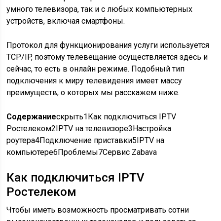
умного телевизора, так и с любых компьютерных
устройств, включая смартфоны.
Протокол для функционирования услуги используется
TCP/IP, поэтому телевещание осуществляется здесь и
сейчас, то есть в онлайн режиме. Подобный тип
подключения к миру телевидения имеет массу
преимуществ, о которых мы расскажем ниже.
Содержание
скрыть
1
Как подключиться IPTV
Ростелеком
2
IPTV на телевизоре
3
Настройка
роутера
4
Подключение приставки
5
IPTV на
компьютере
6
Проблемы
7
Сервис Zabava
Как подключиться IPTV
Ростелеком
Чтобы иметь возможность просматривать сотни