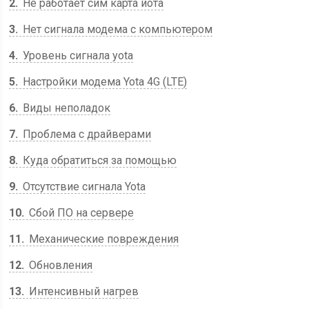
2
Не работает сим карта йота
3
Нет сигнала модема с компьютером
4
Уровень сигнала yota
5
Настройки модема Yota 4G (LTE)
6
Виды неполадок
7
Проблема с драйверами
8
Куда обратиться за помощью
9
Отсутствие сигнала Yota
10
Сбой ПО на сервере
11
Механические повреждения
12
Обновления
13
Интенсивный нагрев