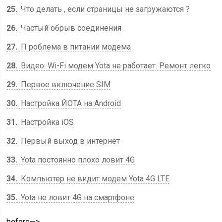
25
Что делать , если страницы не загружаются ?
26
Частый обрыв соединения
27
П роблема в питании модема
28
Видео: Wi-Fi модем Yota не работает. Ремонт легко
29
Первое включение SIM
30
Настройка ЙОТА на Android
31
Настройка iOS
32
Первый выход в интернет
33
Yota постоянно плохо ловит 4G
34
Компьютер не видит модем Yota 4G LTE
35
Yota не ловит 4G на смартфоне
before—>