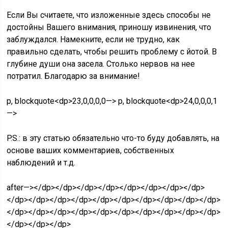
Если Вы считаете, что изложенные здесь способы не
достойны Вашего внимания, приношу извинения, что
заблуждался. Намекните, если не трудно, как
правильно сделать, чтобы решить проблему с йотой. В
глубине души она засела. Столько нервов на нее
потратил. Благодарю за внимание!
p, blockquote<dp>23,0,0,0,0—> p, blockquote<dp>24,0,0,0,1
—>
P.S.: в эту статью обязательно что-то буду добавлять, на
основе ваших комментариев, собственных
наблюдений и т.д.
after—></dp></dp></dp></dp></dp></dp></dp></dp>
</dp></dp></dp></dp></dp></dp></dp></dp></dp></dp>
</dp></dp></dp></dp></dp></dp></dp></dp></dp></dp>
</dp></dp></dp>