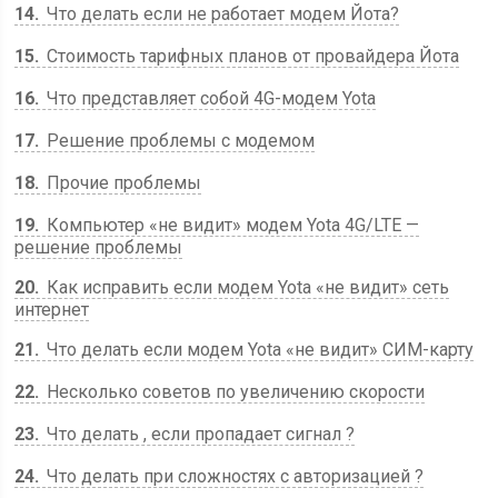
14
Что делать если не работает модем Йота?
15
Стоимость тарифных планов от провайдера Йота
16
Что представляет собой 4G-модем Yota
17
Решение проблемы с модемом
18
Прочие проблемы
19
Компьютер «не видит» модем Yota 4G/LTE —
решение проблемы
20
Как исправить если модем Yota «не видит» сеть
интернет
21
Что делать если модем Yota «не видит» СИМ-карту
22
Несколько советов по увеличению скорости
23
Что делать , если пропадает сигнал ?
24
Что делать при сложностях с авторизацией ?