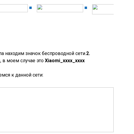
ла находим значок беспроводной сети.
2.
 в моем случае это
Xiaomi_xxxx_xxxx
мся к данной сети: