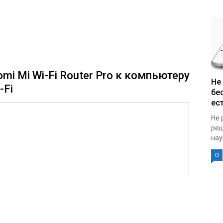
mi Mi Wi-Fi Router Pro к компьютеру
Не
-Fi
бе
ест
Не 
реш
нау
0