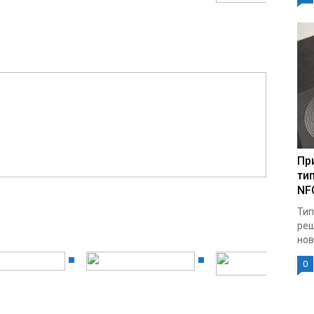
Пр
ти
NF
Тип
реш
нов
0