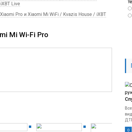
т
iXBT Live
Xiaomi Pro и Xiaomi Mi WiFi / Kvazis House / iXBT
i Mi Wi-Fi Pro
Сп
Все
вид
ДТП
0