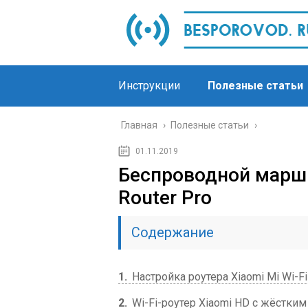
Инструкции
Полезные статьи
Главная
›
Полезные статьи
›
01.11.2019
Беспроводной маршр
Router Pro
Содержание
1
Настройка роутера Xiaomi Mi Wi-Fi
2
Wi-Fi-роутер Xiaomi HD c жёстки