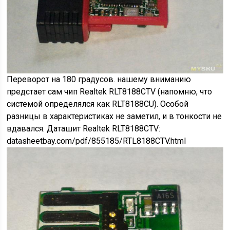
Переворот на 180 градусов. нашему вниманию
предстает сам чип Realtek RLT8188CTV (напомню, что
системой определялся как RLT8188CU). Особой
разницы в характеристиках не заметил, и в тонкости не
вдавался. Даташит Realtek RLT8188CTV:
datasheetbay.com/pdf/855185/RTL8188CTV.html