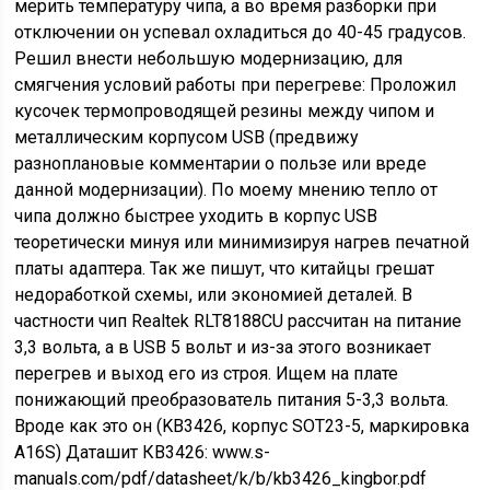
мерить температуру чипа, а во время разборки при
отключении он успевал охладиться до 40-45 градусов.
Решил внести небольшую модернизацию, для
смягчения условий работы при перегреве: Проложил
кусочек термопроводящей резины между чипом и
металлическим корпусом USB (предвижу
разноплановые комментарии о пользе или вреде
данной модернизации). По моему мнению тепло от
чипа должно быстрее уходить в корпус USB
теоретически минуя или минимизируя нагрев печатной
платы адаптера. Так же пишут, что китайцы грешат
недоработкой схемы, или экономией деталей. В
частности чип Realtek RLT8188CU рассчитан на питание
3,3 вольта, а в USB 5 вольт и из-за этого возникает
перегрев и выход его из строя. Ищем на плате
понижающий преобразователь питания 5-3,3 вольта.
Вроде как это он (KB3426, корпус SOT23-5, маркировка
А16S) Даташит КВ3426: www.s-
manuals.com/pdf/datasheet/k/b/kb3426_kingbor.pdf